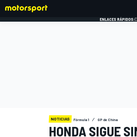
ENLACES RÁPIDOS:
C
FÓRMULA 1
NOTICIAS
Fórmula 1
GP de China
HONDA SIGUE SI