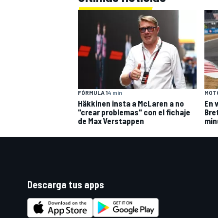
FÓRMULA 1
4 min
MOT
Häkkinen insta a McLaren a no
En 
"crear problemas" con el fichaje
Bre
de Max Verstappen
min
Descarga tus apps