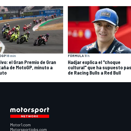
FÓRMULA 1
1 h
OGP
18 min
Hadjar explica el "choque
vivo: el Gran Premio de Gran
cultural" que ha supuesto pa
taña de MotoGP, minuto a
de Racing Bulls a Red Bull
uto
Motor1.com
Motorsportjobs.com