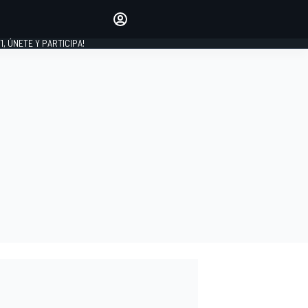
favoritos
Haz que se oiga tu voz
comentando artículos.
1, ÚNETE Y PARTICIPA!
INICIAR SESIÓN
EDICIÓN
LATINOAMÉRICA