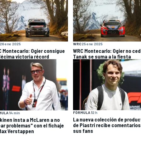
26 ene 2025
WRC
25 ene 2025
 Montecarlo: Ogier consigue
WRC Montecarlo: Ogier no ced
décima victoria récord
Tanak se suma a la fiesta
FÓRMULA 1
2 h
ULA 1
4 min
La nueva colección de produc
kinen insta a McLaren a no
de Piastri recibe comentarios
ear problemas" con el fichaje
sus fans
Max Verstappen