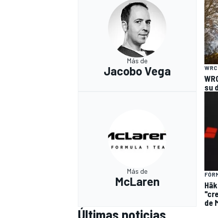
Más de
Jacobo Vega
WRC
WRC
su 
Más de
FÓRM
McLaren
Häk
"cr
de 
Últimas noticias