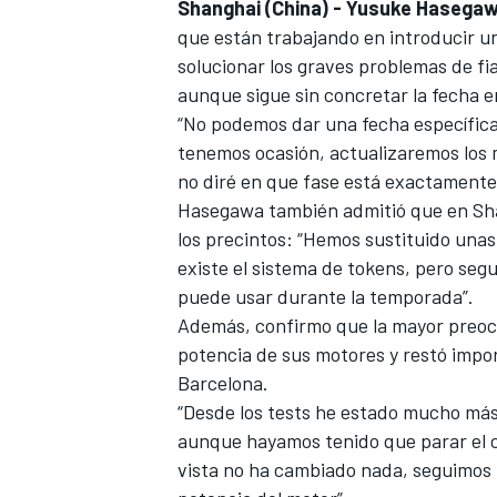
Shanghai (China) - Yusuke Hasega
FÓRMULA E
que están trabajando en introducir
un
solucionar los graves problemas de fi
aunque sigue sin concretar la fecha en
“No podemos dar una fecha específica”
tenemos ocasión, actualizaremos los 
no diré en que fase está exactamente 
Hasegawa también admitió que
en Sh
los precintos: “Hemos sustituido unas
existe el sistema de tokens, pero se
puede usar durante la temporada”.
Además, confirmo que
la mayor preo
potencia de sus motores y restó impor
WRC
Barcelona.
“Desde los tests he estado mucho más 
aunque hayamos tenido que parar el c
vista no ha cambiado nada, seguimos 