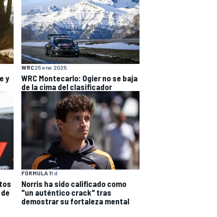
WRC
25 ene 2025
e y
WRC Montecarlo: Ogier no se baja
de la cima del clasificador
FÓRMULA 1
1 d
tos
Norris ha sido calificado como
 de
"un auténtico crack" tras
demostrar su fortaleza mental