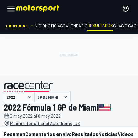
RESULTADOS
FÓRMULA 1
INICIO
NOTICIAS
CALENDARIO
CLASIFICAC
GP DE MIAMI
presentado por
2022 Fórmula 1 GP de Miami
6 may 2022 al 8 may 2022
Miami International Autodrome, US
Resumen
Comentarios en vivo
Resultados
Noticias
Videos