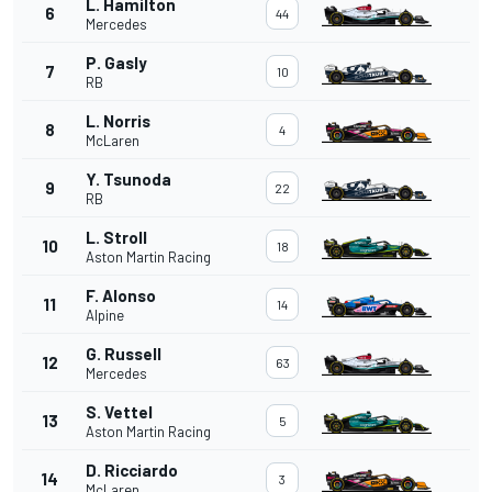
L. Hamilton
6
44
Mercedes
P. Gasly
7
10
RB
L. Norris
8
4
McLaren
Y. Tsunoda
9
22
RB
L. Stroll
10
18
Aston Martin Racing
F. Alonso
11
14
Alpine
G. Russell
12
63
Mercedes
S. Vettel
13
5
Aston Martin Racing
D. Ricciardo
14
3
McLaren