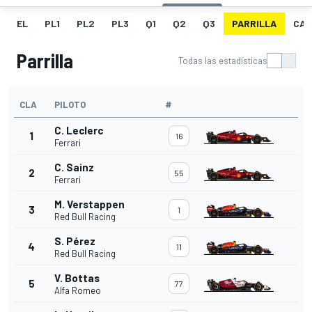
EL
PL1
PL2
PL3
Q1
Q2
Q3
PARRILLA
CAR
Parrilla
Todas las estadísticas
CLA
PILOTO
#
C. Leclerc
1
16
Ferrari
C. Sainz
2
55
Ferrari
M. Verstappen
3
1
Red Bull Racing
S. Pérez
4
11
Red Bull Racing
V. Bottas
5
77
Alfa Romeo