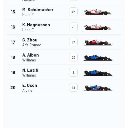
M. Schumacher
15
47
Haas F1
K. Magnussen
16
20
Haas F1
G. Zhou
17
24
Alfa Romeo
A. Albon
18
23
Williams
N. Latifi
19
6
Williams
E. Ocon
20
31
Alpine