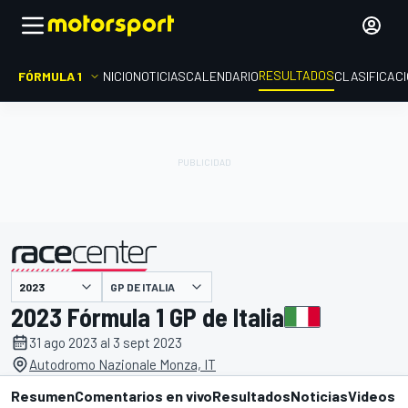
RESULTADOS
FÓRMULA 1
INICIO
NOTICIAS
CALENDARIO
CLASIFICAC
GP DE ITALIA
presentado por
2023 Fórmula 1 GP de Italia
31 ago 2023 al 3 sept 2023
Autodromo Nazionale Monza, IT
Resumen
Comentarios en vivo
Resultados
Noticias
Videos