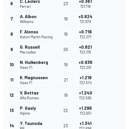
C. Leclerc
+0.361
6
23
Ferrari
1'21.716
A. Albon
+0.624
7
19
Williams
1'21.979
F. Alonso
+0.716
8
16
Aston Martin Racing
1'22.071
G. Russell
+0.821
9
20
Mercedes
1'22.176
N. Hulkenberg
+0.936
10
19
Haas F1
1'22.291
K. Magnussen
+1.219
11
21
Haas F1
1'22.574
V. Bottas
+1.240
12
19
Alfa Romeo
1'22.595
P. Gasly
+1.296
13
22
Alpine
1'22.651
Y. Tsunoda
+1.341
14
23
RB
1'22.696