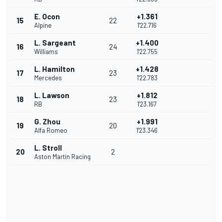
E. Ocon
+1.361
15
22
Alpine
1'22.716
L. Sargeant
+1.400
16
24
Williams
1'22.755
L. Hamilton
+1.428
17
23
Mercedes
1'22.783
L. Lawson
+1.812
18
23
RB
1'23.167
G. Zhou
+1.991
19
20
Alfa Romeo
1'23.346
L. Stroll
20
2
Aston Martin Racing