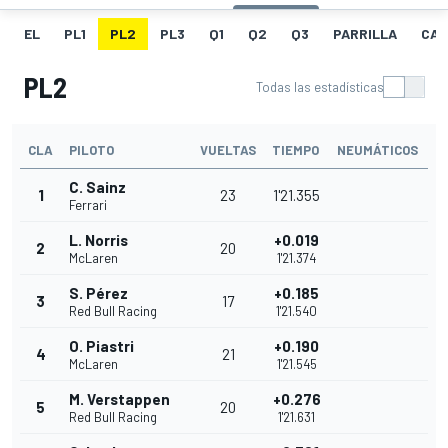
EL
PL1
PL2
PL3
Q1
Q2
Q3
PARRILLA
CAR
PL2
Todas las estadísticas
CLA
PILOTO
VUELTAS
TIEMPO
NEUMÁTICOS
C. Sainz
1
23
1'21.355
Ferrari
L. Norris
+0.019
2
20
McLaren
1'21.374
S. Pérez
+0.185
3
17
Red Bull Racing
1'21.540
O. Piastri
+0.190
4
21
McLaren
1'21.545
M. Verstappen
+0.276
5
20
Red Bull Racing
1'21.631