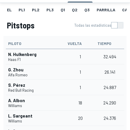
EL
PL1
PL2
PL3
Q1
Q2
Q3
PARRILLA
CAR
Pitstops
Todas las estadísticas
PILOTO
VUELTA
TIEMPO
N. Hulkenberg
1
32.494
Haas F1
G. Zhou
1
26.141
Alfa Romeo
S. Pérez
1
24.887
Red Bull Racing
A. Albon
18
24.290
Williams
L. Sargeant
20
24.376
Williams