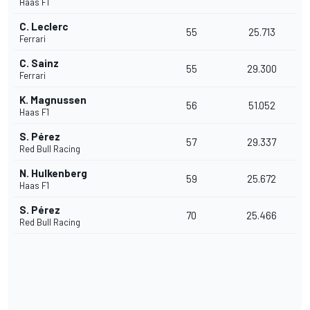
Haas F1
C. Leclerc
55
25.713
Ferrari
C. Sainz
55
29.300
Ferrari
K. Magnussen
56
51.052
Haas F1
S. Pérez
57
29.337
Red Bull Racing
N. Hulkenberg
59
25.672
Haas F1
S. Pérez
70
25.466
Red Bull Racing