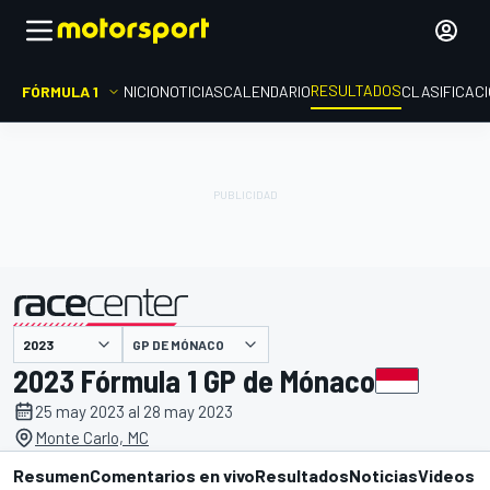
RESULTADOS
FÓRMULA 1
INICIO
NOTICIAS
CALENDARIO
CLASIFICAC
GP DE MÓNACO
presentado por
2023 Fórmula 1 GP de Mónaco
25 may 2023 al 28 may 2023
Monte Carlo, MC
Resumen
Comentarios en vivo
Resultados
Noticias
Videos