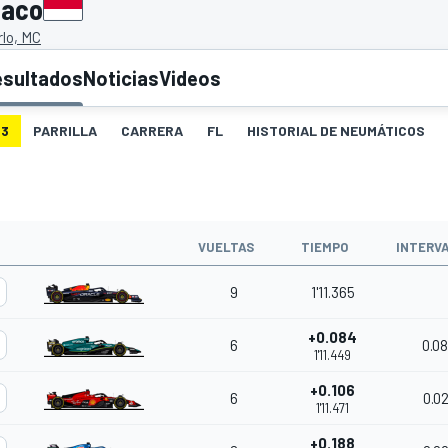
naco
lo, MC
esultados
Noticias
Videos
3
PARRILLA
CARRERA
FL
HISTORIAL DE NEUMÁTICOS
VUELTAS
TIEMPO
INTERV
9
1'11.365
+0.084
6
0.0
1'11.449
+0.106
6
0.0
1'11.471
+0.188