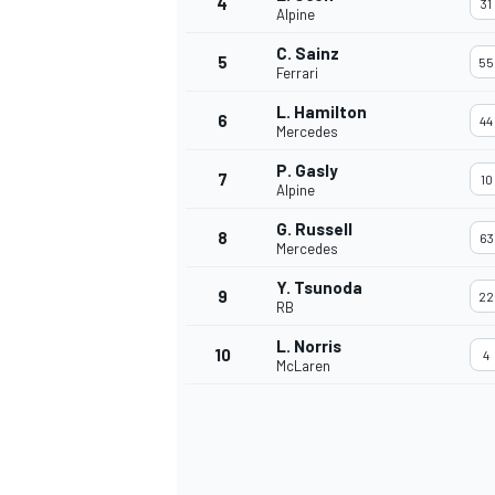
4
31
Alpine
C. Sainz
5
55
Ferrari
L. Hamilton
6
44
Mercedes
P. Gasly
7
10
Alpine
NASCAR CUP
G. Russell
8
63
Mercedes
Y. Tsunoda
9
22
RB
L. Norris
10
4
McLaren