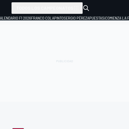
TODOS LOS CAMPEONATOS
ALENDARIO F1 2026
FRANCO COLAPINTO
SERGIO PÉREZ
APUESTAS
¡COMIENZA LA F