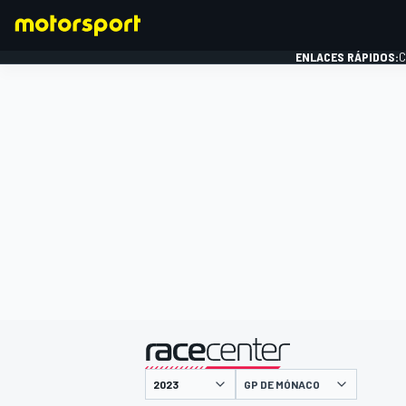
ENLACES RÁPIDOS:
C
FÓRMULA 1
presentado por
GP DE MÓNACO