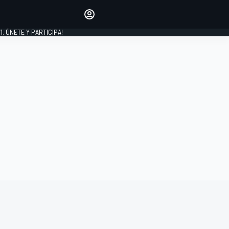
favoritos
Haz que se oiga tu voz
comentando artículos.
1, ÚNETE Y PARTICIPA!
INICIAR SESIÓN
EDICIÓN
LATINOAMÉRICA