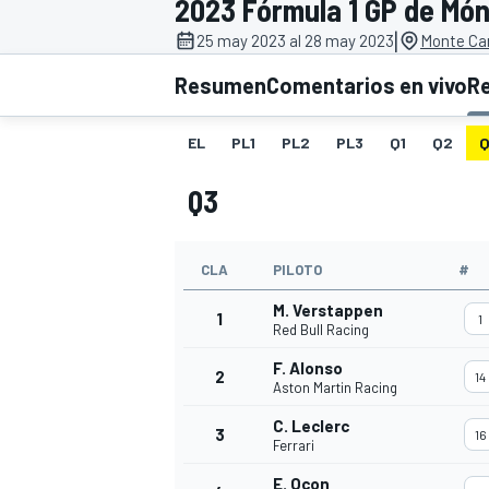
2023 Fórmula 1 GP de Mó
|
INDYCAR
25 may 2023 al 28 may 2023
Monte Car
Resumen
Comentarios en vivo
R
EL
PL1
PL2
PL3
Q1
Q2
Q
Q3
CLA
PILOTO
#
M. Verstappen
1
1
Red Bull Racing
MOTOGP
F. Alonso
2
14
Aston Martin Racing
C. Leclerc
3
16
Ferrari
E. Ocon