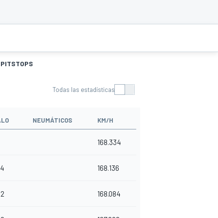
PITSTOPS
Todas las estadísticas
ALO
NEUMÁTICOS
KM/H
168.334
84
168.136
22
168.084