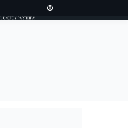
favoritos
Haz que se oiga tu voz
comentando artículos.
1, ÚNETE Y PARTICIPA!
INICIAR SESIÓN
EDICIÓN
LATINOAMÉRICA