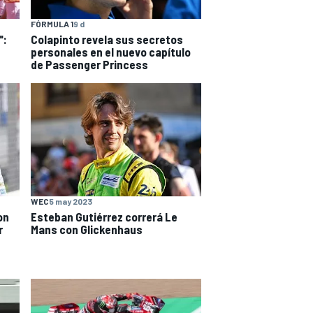
FÓRMULA 1
9 d
":
Colapinto revela sus secretos
personales en el nuevo capítulo
de Passenger Princess
WEC
5 may 2023
on
Esteban Gutiérrez correrá Le
r
Mans con Glickenhaus