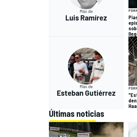
FÓRM
Más de
Luis Ramírez
Pia
epi
sob
lleg
Más de
FÓRM
Esteban Gutiérrez
"Es
den
Haa
Últimas noticias