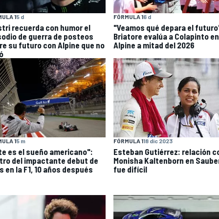
ULA 1
5 d
FÓRMULA 1
6 d
stri recuerda con humor el
"Veamos qué depara el futuro
sodio de guerra de posteos
Briatore evalúa a Colapinto en
re su futuro con Alpine que no
Alpine a mitad del 2026
ó
ULA 1
5 m
FÓRMULA 1
18 dic 2023
te es el sueño americano":
Esteban Gutiérrez: relación c
tro del impactante debut de
Monisha Kaltenborn en Saube
s en la F1, 10 años después
fue difícil