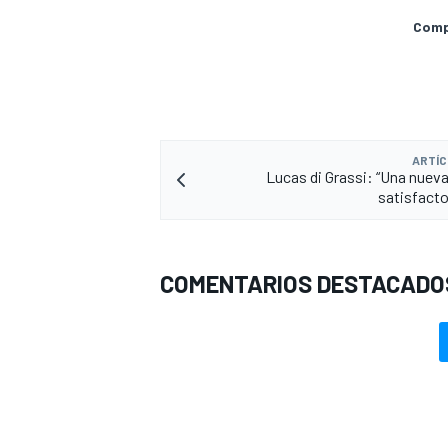
Compa
ARTÍC
Lucas di Grassi: “Una nueva 
satisfact
COMENTARIOS DESTACADO
MÁS CATEGORÍAS