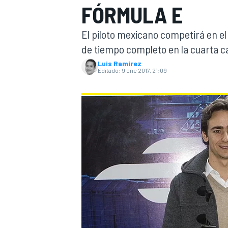
FÓRMULA E
INDYCAR
El piloto mexicano competirá en el
de tiempo completo en la cuarta 
Luis Ramírez
Editado:
9 ene 2017, 21:09
MOTOGP