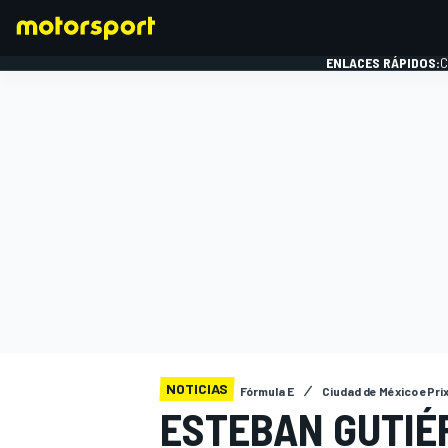
ENLACES RÁPIDOS:
C
FÓRMULA 1
NOTICIAS
Fórmula E
Ciudad de México ePri
ESTEBAN GUTIÉ