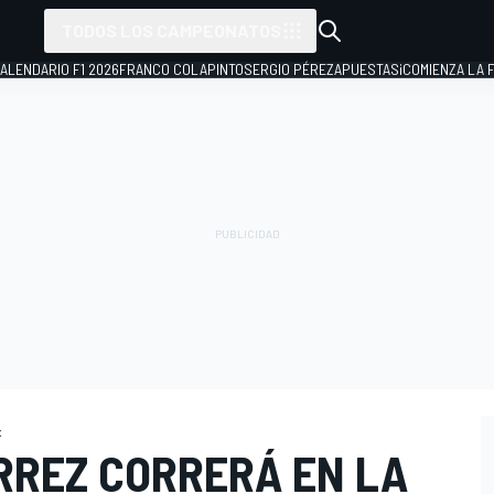
TODOS LOS CAMPEONATOS
ALENDARIO F1 2026
FRANCO COLAPINTO
SERGIO PÉREZ
APUESTAS
¡COMIENZA LA F
x
RREZ CORRERÁ EN LA