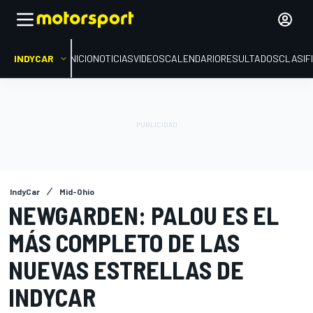
INDYCAR
INICIO
NOTICIAS
VIDEOS
CALENDARIO
RESULTADOS
CLASIF
IndyCar
Mid-Ohio
NEWGARDEN: PALOU ES EL
MÁS COMPLETO DE LAS
NUEVAS ESTRELLAS DE
INDYCAR