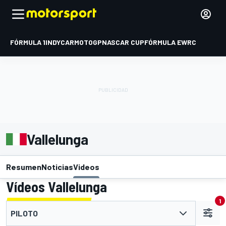
FÓRMULA 1
INDYCAR
MOTOGP
NASCAR CUP
FÓRMULA E
WRC
Vallelunga
Resumen
Noticias
Videos
Vídeos Vallelunga
1
PILOTO