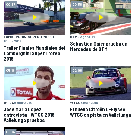
00:57
00:56
LAMBORGHINI SUPER TROFEO
DTM
9 ago 2018
17 nov 2018
Sébastien Ogier prueba un
Trailer Finales Mundiales del
Mercedes de DTM
Lamborghini Super Trofeo
2018
05:16
02:06
WTCC
5 mar 2016
WTCC
5 mar 2016
José María López
El nuevo Citroën C-Elysée
entrevista - WTCC 2016 -
WTCC en pista en Vallelunga
Vallelunga pruebas
01:04