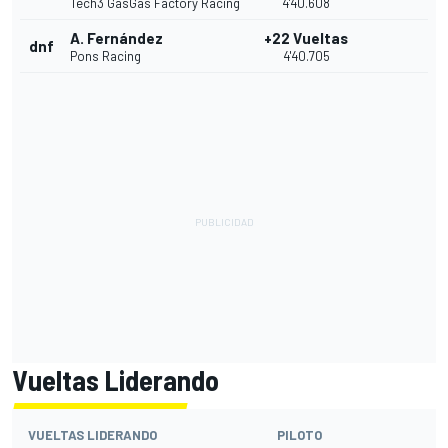
Tech3 GasGas Factory Racing
4'40.608
A. Fernández
+22 Vueltas
dnf
Pons Racing
4'40.705
Vueltas Liderando
VUELTAS LIDERANDO
PILOTO