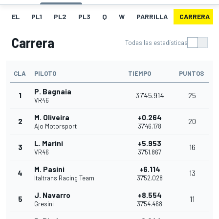
EL
PL1
PL2
PL3
Q
W
PARRILLA
CARRERA
Carrera
Todas las estadísticas
CLA
PILOTO
TIEMPO
PUNTOS
P. Bagnaia
1
37'45.914
25
VR46
M. Oliveira
+0.264
2
20
Ajo Motorsport
37'46.178
L. Marini
+5.953
3
16
VR46
37'51.867
M. Pasini
+6.114
4
13
Italtrans Racing Team
37'52.028
J. Navarro
+8.554
5
11
Gresini
37'54.468