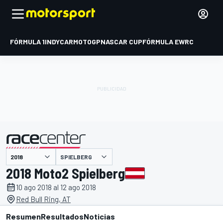
FÓRMULA 1
INDYCAR
MOTOGP
NASCAR CUP
FÓRMULA E
WRC
SPIELBERG
presentado por
2018 Moto2 Spielberg
10 ago 2018 al 12 ago 2018
Red Bull Ring, AT
Resumen
Resultados
Noticias