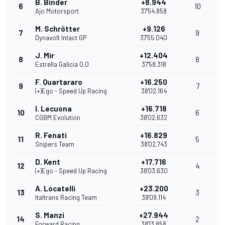
B. Binder
+8.944
6
10
Ajo Motorsport
37'54.858
M. Schrötter
+9.126
7
9
Dynavolt Intact GP
37'55.040
J. Mir
+12.404
8
8
Estrella Galicia 0,0
37'58.318
F. Quartararo
+16.250
9
7
(+)Ego - Speed Up Racing
38'02.164
I. Lecuona
+16.718
10
6
CGBM Evolution
38'02.632
R. Fenati
+16.829
11
5
Snipers Team
38'02.743
D. Kent
+17.716
12
4
(+)Ego - Speed Up Racing
38'03.630
A. Locatelli
+23.200
13
3
Italtrans Racing Team
38'09.114
S. Manzi
+27.944
14
2
Forward Racing
38'13.858