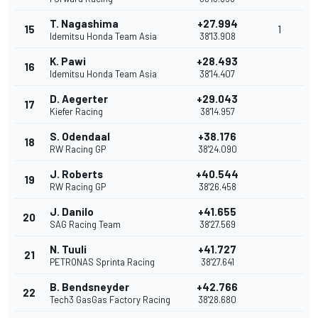
T. Nagashima
+27.994
15
1
Idemitsu Honda Team Asia
38'13.908
K. Pawi
+28.493
16
Idemitsu Honda Team Asia
38'14.407
D. Aegerter
+29.043
17
Kiefer Racing
38'14.957
S. Odendaal
+38.176
18
RW Racing GP
38'24.090
J. Roberts
+40.544
19
RW Racing GP
38'26.458
J. Danilo
+41.655
20
SAG Racing Team
38'27.569
N. Tuuli
+41.727
21
PETRONAS Sprinta Racing
38'27.641
B. Bendsneyder
+42.766
22
Tech3 GasGas Factory Racing
38'28.680