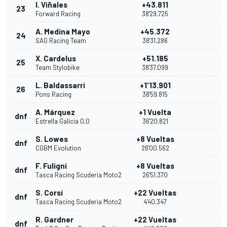
I. Viñales
+43.811
23
Forward Racing
38'29.725
A. Medina Mayo
+45.372
24
SAG Racing Team
38'31.286
X. Cardelus
+51.185
25
Team Stylobike
38'37.099
L. Baldassarri
+1'13.901
26
Pons Racing
38'59.815
A. Márquez
+1 Vuelta
dnf
Estrella Galicia 0,0
36'20.821
S. Lowes
+8 Vueltas
dnf
CGBM Evolution
26'00.562
F. Fuligni
+8 Vueltas
dnf
Tasca Racing Scuderia Moto2
26'51.370
S. Corsi
+22 Vueltas
dnf
Tasca Racing Scuderia Moto2
4'40.347
R. Gardner
+22 Vueltas
dnf