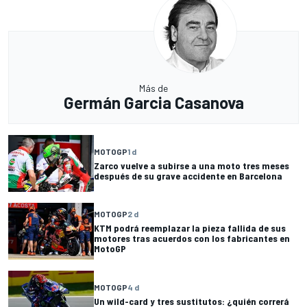
Más de
Germán Garcia Casanova
MOTOGP
1 d
Zarco vuelve a subirse a una moto tres meses
después de su grave accidente en Barcelona
MOTOGP
2 d
KTM podrá reemplazar la pieza fallida de sus
motores tras acuerdos con los fabricantes en
MotoGP
MOTOGP
4 d
Un wild-card y tres sustitutos: ¿quién correrá