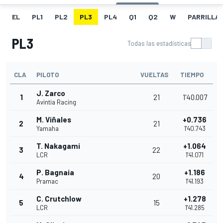
EL
PL1
PL2
PL3
PL4
Q1
Q2
W
PARRILLA
PL3
Todas las estadísticas
CLA
PILOTO
VUELTAS
TIEMPO
J. Zarco
1
21
1'40.007
Avintia Racing
M. Viñales
+0.736
2
21
Yamaha
1'40.743
T. Nakagami
+1.064
3
22
LCR
1'41.071
P. Bagnaia
+1.186
4
20
Pramac
1'41.193
C. Crutchlow
+1.278
5
15
LCR
1'41.285