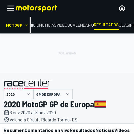
RESULTADOS
MOTOGP
INICIO
NOTICIAS
VIDEOS
CALENDARIO
CLASIF
GP DE EUROPA
presentado por
2020 MotoGP GP de Europa
6 nov 2020 al 8 nov 2020
Valencia Circuit Ricardo Tormo, ES
Resumen
Comentarios en vivo
Resultados
Noticias
Videos