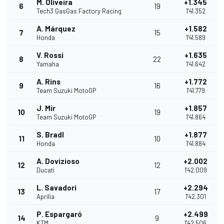
M. Oliveira
+1.345
6
19
Tech3 GasGas Factory Racing
1'41.352
A. Márquez
+1.582
7
15
Honda
1'41.589
V. Rossi
+1.635
8
22
Yamaha
1'41.642
A. Rins
+1.772
9
16
Team Suzuki MotoGP
1'41.779
J. Mir
+1.857
10
19
Team Suzuki MotoGP
1'41.864
S. Bradl
+1.877
11
10
Honda
1'41.884
A. Dovizioso
+2.002
12
12
Ducati
1'42.009
L. Savadori
+2.294
13
17
Aprilia
1'42.301
P. Espargaró
+2.499
14
9
KTM
1'42.506