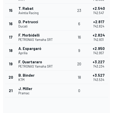
T. Rabat
+2.540
15
23
Avintia Racing
1'42.547
D. Petrucci
+2.817
16
6
Ducati
1'42.824
F. Morbidelli
+2.824
17
16
PETRONAS Yamaha SRT
1'42.831
A. Espargaró
+2.950
18
9
Aprilia
1'42.957
F. Quartararo
+3.227
19
20
PETRONAS Yamaha SRT
1'43.234
B. Binder
+3.527
20
18
KTM
1'43.534
J. Miller
21
0
Pramac