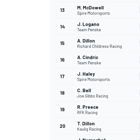
M. McDowell
FÓRMULA E
13
Spire Motorsports
J. Logano
14
Team Penske
A. Dillon
15
Richard Childress Racing
A. Cindric
16
Team Penske
J. Haley
17
Spire Motorsports
C. Bell
18
Joe Gibbs Racing
WRC
R. Preece
19
RFK Racing
T. Dillon
20
Kaulig Racing