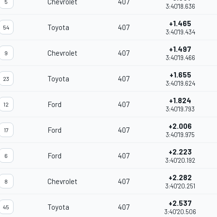
Chevrolet
407
5
3:40'18.636
+1.465
Toyota
407
54
3:40'19.434
+1.497
Chevrolet
407
9
3:40'19.466
+1.655
Toyota
407
23
3:40'19.624
+1.824
Ford
407
12
3:40'19.793
+2.006
Ford
407
17
3:40'19.975
+2.223
Ford
407
6
3:40'20.192
+2.282
Chevrolet
407
8
3:40'20.251
+2.537
Toyota
407
45
3:40'20.506