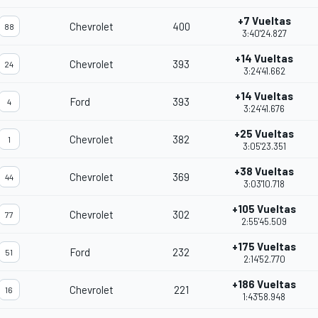
+7 Vueltas
Chevrolet
400
88
3:40'24.827
+14 Vueltas
Chevrolet
393
24
3:24'41.662
+14 Vueltas
Ford
393
4
3:24'41.676
+25 Vueltas
Chevrolet
382
1
3:05'23.351
+38 Vueltas
Chevrolet
369
44
3:03'10.718
+105 Vueltas
Chevrolet
302
77
2:55'45.509
+175 Vueltas
Ford
232
51
2:14'52.770
+186 Vueltas
Chevrolet
221
16
1:43'58.948