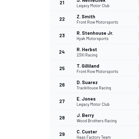
J. Nemechek
21
Legacy Motor Club
Z. Smith
22
Front Row Motorsports
R. Stenhouse Jr.
23
Hyak Motorsports
R. Herbst
24
23XI Racing
T. Gilliland
25
Front Row Motorsports
D. Suarez
26
TrackHouse Racing
E. Jones
27
Legacy Motor Club
J. Berry
28
Wood Brothers Racing
C. Custer
29
Haas Factory Team