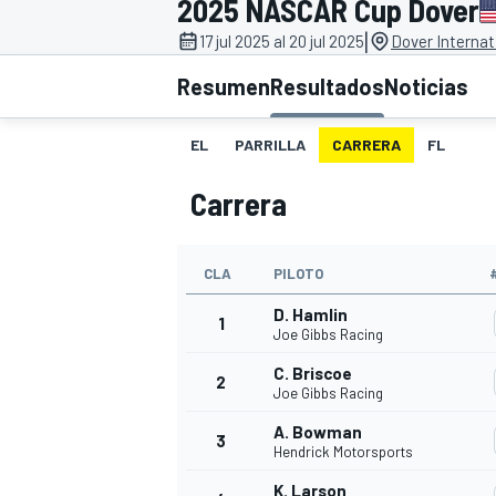
2025 NASCAR Cup Dover
|
INDYCAR
17 jul 2025 al 20 jul 2025
Dover Interna
Resumen
Resultados
Noticias
EL
PARRILLA
CARRERA
FL
Carrera
CLA
PILOTO
D. Hamlin
1
Joe Gibbs Racing
MOTOGP
C. Briscoe
2
Joe Gibbs Racing
A. Bowman
3
Hendrick Motorsports
K. Larson