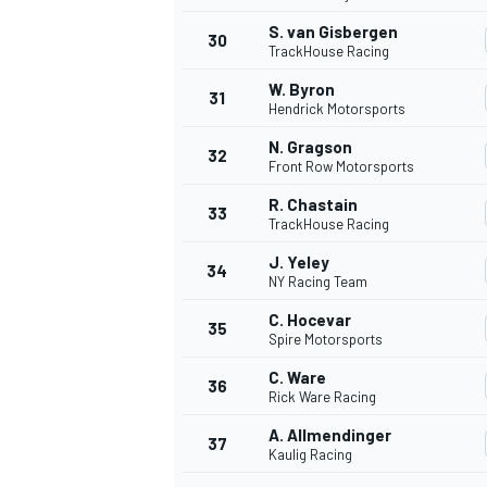
S. van Gisbergen
30
TrackHouse Racing
W. Byron
31
Hendrick Motorsports
N. Gragson
32
Front Row Motorsports
R. Chastain
33
TrackHouse Racing
J. Yeley
34
NY Racing Team
MÁS CATEGORÍAS
C. Hocevar
35
Spire Motorsports
C. Ware
36
Rick Ware Racing
A. Allmendinger
37
Kaulig Racing