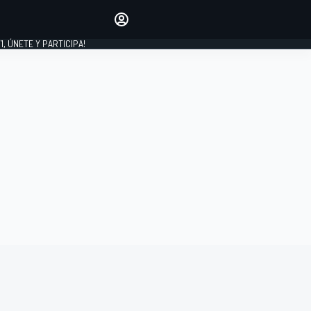
favoritos
Haz que se oiga tu voz
comentando artículos.
1, ÚNETE Y PARTICIPA!
INICIAR SESIÓN
EDICIÓN
LATINOAMÉRICA