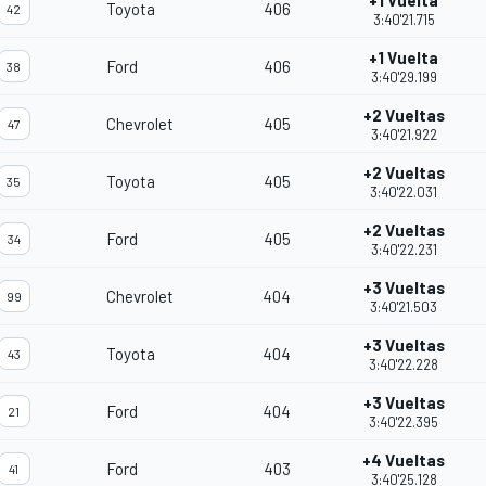
+1 Vuelta
Toyota
406
42
3:40'21.715
+1 Vuelta
Ford
406
38
3:40'29.199
+2 Vueltas
Chevrolet
405
47
3:40'21.922
+2 Vueltas
Toyota
405
35
3:40'22.031
+2 Vueltas
Ford
405
34
3:40'22.231
+3 Vueltas
Chevrolet
404
99
3:40'21.503
+3 Vueltas
Toyota
404
43
3:40'22.228
+3 Vueltas
Ford
404
21
3:40'22.395
+4 Vueltas
Ford
403
41
3:40'25.128