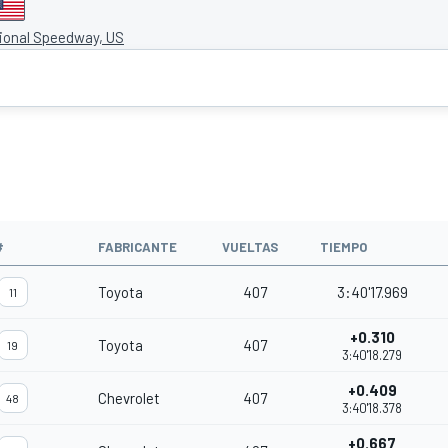
tional Speedway, US
#
FABRICANTE
VUELTAS
TIEMPO
Toyota
407
3:40'17.969
11
+0.310
Toyota
407
19
3:40'18.279
+0.409
Chevrolet
407
48
3:40'18.378
+0.667