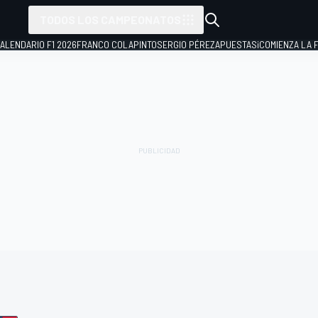
TODOS LOS CAMPEONATOS
ALENDARIO F1 2026
FRANCO COLAPINTO
SERGIO PÉREZ
APUESTAS
¡COMIENZA LA F