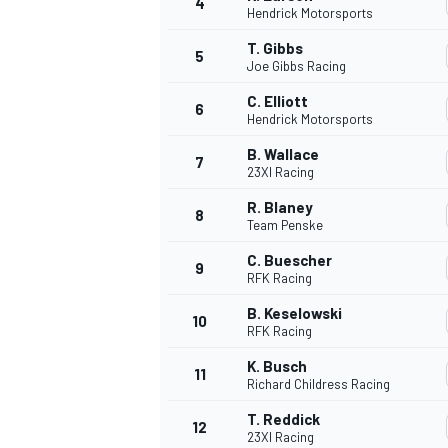
4
Hendrick Motorsports
T. Gibbs
5
Joe Gibbs Racing
C. Elliott
6
Hendrick Motorsports
B. Wallace
7
23XI Racing
NASCAR CUP
R. Blaney
8
Team Penske
C. Buescher
9
RFK Racing
B. Keselowski
10
RFK Racing
K. Busch
11
Richard Childress Racing
T. Reddick
12
23XI Racing