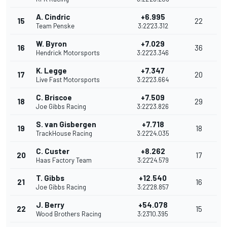
A. Cindric
+6.995
15
22
Team Penske
3:22'23.312
W. Byron
+7.029
16
36
Hendrick Motorsports
3:22'23.346
K. Legge
+7.347
17
20
Live Fast Motorsports
3:22'23.664
C. Briscoe
+7.509
18
29
Joe Gibbs Racing
3:22'23.826
S. van Gisbergen
+7.718
19
18
TrackHouse Racing
3:22'24.035
C. Custer
+8.262
20
17
Haas Factory Team
3:22'24.579
T. Gibbs
+12.540
21
16
Joe Gibbs Racing
3:22'28.857
J. Berry
+54.078
22
15
Wood Brothers Racing
3:23'10.395