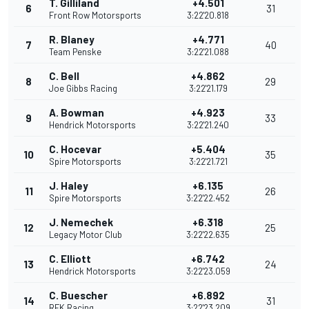
T. Gilliland
+4.501
6
31
Front Row Motorsports
3:22'20.818
R. Blaney
+4.771
7
40
Team Penske
3:22'21.088
C. Bell
+4.862
8
29
Joe Gibbs Racing
3:22'21.179
A. Bowman
+4.923
9
33
Hendrick Motorsports
3:22'21.240
C. Hocevar
+5.404
10
35
Spire Motorsports
3:22'21.721
J. Haley
+6.135
11
26
Spire Motorsports
3:22'22.452
J. Nemechek
+6.318
12
25
Legacy Motor Club
3:22'22.635
C. Elliott
+6.742
13
24
Hendrick Motorsports
3:22'23.059
C. Buescher
+6.892
14
31
RFK Racing
3:22'23.209