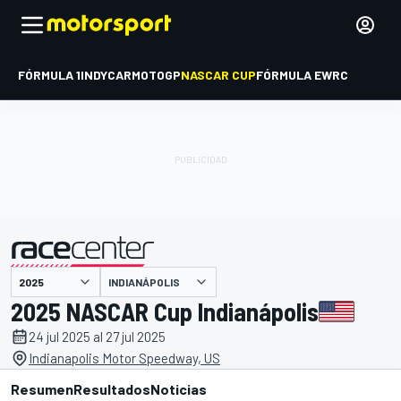
FÓRMULA 1
INDYCAR
MOTOGP
NASCAR CUP
FÓRMULA E
WRC
INDIANÁPOLIS
presentado por
2025 NASCAR Cup Indianápolis
24 jul 2025 al 27 jul 2025
Indianapolis Motor Speedway, US
Resumen
Resultados
Noticias