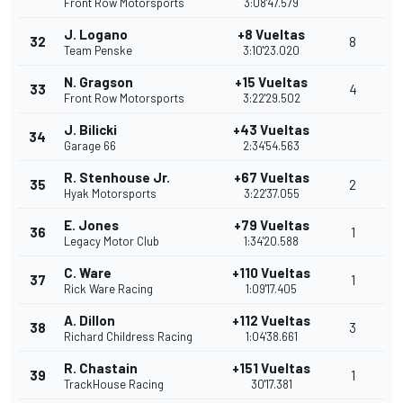
Front Row Motorsports
3:08'47.579
J. Logano
+8 Vueltas
32
8
Team Penske
3:10'23.020
N. Gragson
+15 Vueltas
33
4
Front Row Motorsports
3:22'29.502
J. Bilicki
+43 Vueltas
34
Garage 66
2:34'54.563
R. Stenhouse Jr.
+67 Vueltas
35
2
Hyak Motorsports
3:22'37.055
E. Jones
+79 Vueltas
36
1
Legacy Motor Club
1:34'20.588
C. Ware
+110 Vueltas
37
1
Rick Ware Racing
1:09'17.405
A. Dillon
+112 Vueltas
38
3
Richard Childress Racing
1:04'38.661
R. Chastain
+151 Vueltas
39
1
TrackHouse Racing
30'17.381