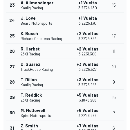
A. Allmendinger
+1 Vuelta
23
15
Kaulig Racing
3:22'24.430
J. Love
+1 Vuelta
24
Beard Motorsports
3:22'25.130
K. Busch
+2 Vueltas
25
17
Richard Childress Racing
3:22'24.834
R. Herbst
+2 Vueltas
26
11
23XI Racing
3:22'31.306
D. Suarez
+3 Vueltas
27
10
TrackHouse Racing
3:22'25.527
T. Dillon
+3 Vueltas
28
9
Kaulig Racing
3:22'25.943
T. Reddick
+5 Vueltas
29
15
23XI Racing
3:18'48.268
M. McDowell
+6 Vueltas
30
7
Spire Motorsports
3:22'36.286
Z. Smith
+7 Vueltas
31
6