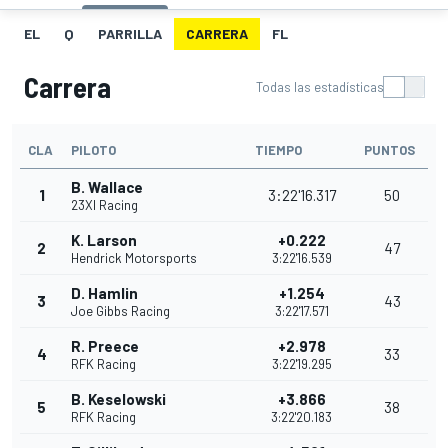
EL
Q
PARRILLA
CARRERA
FL
Carrera
Todas las estadísticas
CLA
PILOTO
TIEMPO
PUNTOS
B. Wallace
1
3:22'16.317
50
23XI Racing
K. Larson
+0.222
2
47
Hendrick Motorsports
3:22'16.539
D. Hamlin
+1.254
3
43
Joe Gibbs Racing
3:22'17.571
R. Preece
+2.978
4
33
RFK Racing
3:22'19.295
B. Keselowski
+3.866
5
38
RFK Racing
3:22'20.183