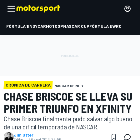
FÓRMULA 1
INDYCAR
MOTOGP
NASCAR CUP
FÓRMULA E
WRC
CRÓNICA DE CARRERA
NASCAR XFINITY
CHASE BRISCOE SE LLEVA SU
PRIMER TRIUNFO EN XFINITY
Chase Briscoe finalmente pudo salvar algo bueno
de una difícil temporada de NASCAR.
Jim Utter
Editado:
29 sept 2018, 22:56