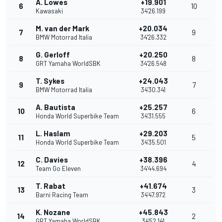
A. Lowes
+19.901
6
10
Kawasaki
34'26.199
M. van der Mark
+20.034
7
9
BMW Motorrad Italia
34'26.332
G. Gerloff
+20.250
8
8
GRT Yamaha WorldSBK
34'26.548
T. Sykes
+24.043
9
7
BMW Motorrad Italia
34'30.341
A. Bautista
+25.257
10
6
Honda World Superbike Team
34'31.555
L. Haslam
+29.203
11
5
Honda World Superbike Team
34'35.501
C. Davies
+38.396
12
4
Team Go Eleven
34'44.694
T. Rabat
+41.674
13
3
Barni Racing Team
34'47.972
K. Nozane
+45.843
14
2
GRT Yamaha WorldSBK
34'52.141