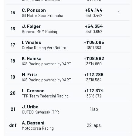
C. Ponsson
+54.144
15
1
Gil Motor Sport-Yamaha
35'00.442
J. Folger
+54.354
16
Bonovo MGM Racing
35'00.652
I. Viñales
+1'05.085
17
Orelac Racing VerdNatura
35'11.383
K. Hanika
+1'08.662
18
iXS Racing powered by YART
35'14.960
M. Fritz
+1'12.286
19
iXS Racing powered by YART
35'18.584
L. Cresson
+1'12.374
20
TPR Team Pedercini Racing
35'18.672
J. Uribe
21
1 lap
OUTDO Kawasaki TPR
A. Bassani
dnf
22 laps
Motocorsa Racing