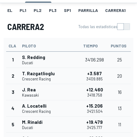
EL
PL1
PL2
PL3
SP1
PARRILLA
CARRERA1
FL
CARRERA2
Todas las estadísticas
CLA
PILOTO
TIEMPO
PUNTOS
S. Redding
1
34'06.298
25
Ducati
T. Razgatlioglu
+3.587
2
20
Crescent Racing
34'09.885
J. Rea
+12.460
3
16
Kawasaki
34'18.758
A. Locatelli
+15.206
4
13
Crescent Racing
34'21.504
M. Rinaldi
+19.479
5
11
Ducati
34'25.777