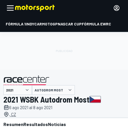
FÓRMULA 1
INDYCAR
MOTOGP
NASCAR CUP
FÓRMULA E
WRC
AUTODROM MOST
presentado por
2021 WSBK Autodrom Most
6 ago 2021 al 8 ago 2021
, CZ
Resumen
Resultados
Noticias