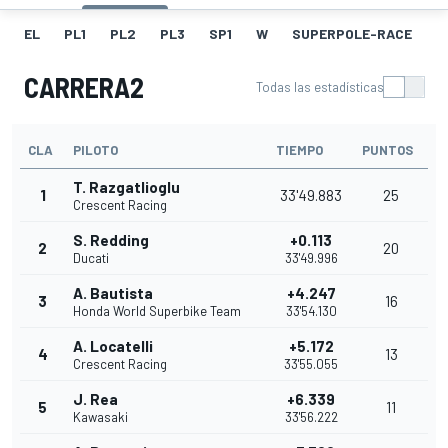
EL
PL1
PL2
PL3
SP1
W
SUPERPOLE-RACE
F
CARRERA2
Todas las estadísticas
CLA
PILOTO
TIEMPO
PUNTOS
T. Razgatlioglu
1
33'49.883
25
Crescent Racing
S. Redding
+0.113
2
20
Ducati
33'49.996
A. Bautista
+4.247
3
16
Honda World Superbike Team
33'54.130
A. Locatelli
+5.172
4
13
Crescent Racing
33'55.055
J. Rea
+6.339
5
11
Kawasaki
33'56.222