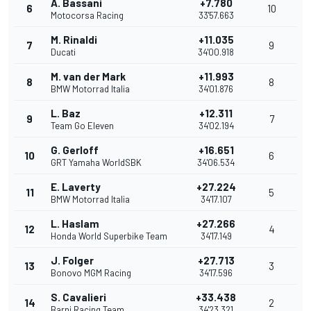
A. Bassani
+7.780
6
10
Motocorsa Racing
33'57.663
M. Rinaldi
+11.035
7
9
Ducati
34'00.918
M. van der Mark
+11.993
8
8
BMW Motorrad Italia
34'01.876
L. Baz
+12.311
9
7
Team Go Eleven
34'02.194
G. Gerloff
+16.651
10
6
GRT Yamaha WorldSBK
34'06.534
E. Laverty
+27.224
11
5
BMW Motorrad Italia
34'17.107
L. Haslam
+27.266
12
4
Honda World Superbike Team
34'17.149
J. Folger
+27.713
13
3
Bonovo MGM Racing
34'17.596
S. Cavalieri
+33.438
14
2
Barni Racing Team
34'23.321