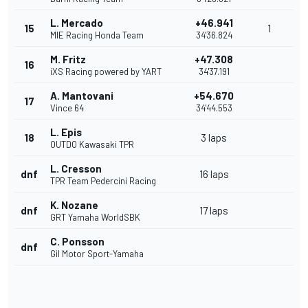
L. Mercado
+46.941
15
1
MIE Racing Honda Team
34'36.824
M. Fritz
+47.308
16
iXS Racing powered by YART
34'37.191
A. Mantovani
+54.670
17
Vince 64
34'44.553
L. Epis
18
3 laps
OUTDO Kawasaki TPR
L. Cresson
dnf
16 laps
TPR Team Pedercini Racing
K. Nozane
dnf
17 laps
GRT Yamaha WorldSBK
C. Ponsson
dnf
Gil Motor Sport-Yamaha