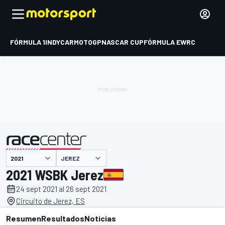
FÓRMULA 1
INDYCAR
MOTOGP
NASCAR CUP
FÓRMULA E
WRC
JEREZ
presentado por
2021 WSBK Jerez
24 sept 2021 al 26 sept 2021
Circuito de Jerez, ES
Resumen
Resultados
Noticias