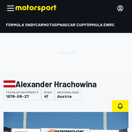
FÓRMULA 1
INDYCAR
MOTOGP
NASCAR CUP
FÓRMULA E
WRC
Alexander Hrachowina
FECHA DE NACIMIENTO
EDAD
NACIONALIDAD
1978-08-27
47
Austria