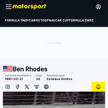
FÓRMULA 1
INDYCAR
MOTOGP
NASCAR CUP
FÓRMULA E
WRC
Ben Rhodes
FECHA DE NACIMIENTO
EDAD
NACIONALIDAD
1997-02-21
29
Estados Unidos