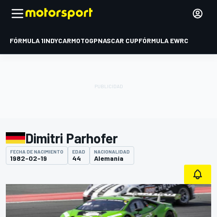
FÓRMULA 1
INDYCAR
MOTOGP
NASCAR CUP
FÓRMULA E
WRC
Dimitri Parhofer
FECHA DE NACIMIENTO
EDAD
NACIONALIDAD
1982-02-19
44
Alemania