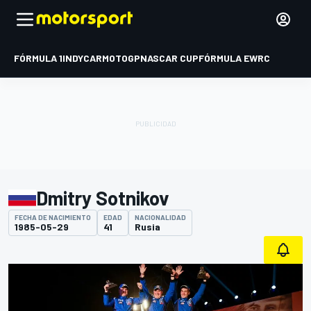
FÓRMULA 1
INDYCAR
MOTOGP
NASCAR CUP
FÓRMULA E
WRC
Dmitry Sotnikov
FECHA DE NACIMIENTO
EDAD
NACIONALIDAD
1985-05-29
41
Rusia