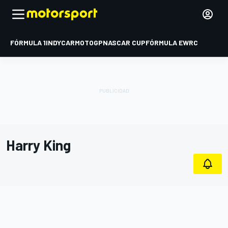
FÓRMULA 1
INDYCAR
MOTOGP
NASCAR CUP
FÓRMULA E
WRC
Harry King