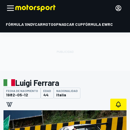
FÓRMULA 1
INDYCAR
MOTOGP
NASCAR CUP
FÓRMULA E
WRC
Luigi Ferrara
FECHA DE NACIMIENTO
EDAD
NACIONALIDAD
1982-05-12
44
Italia