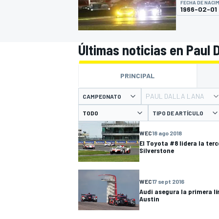
FECHA DE NACI
1966-02-01
INDYCAR
Últimas noticias en Paul 
PRINCIPAL
PAUL DALLA LANA
CAMPEONATO
TIPO DE ARTÍCULO
WEC
18 ago 2018
El Toyota #8 lidera la ter
Silverstone
MOTOGP
WEC
17 sept 2016
Audi asegura la primera lí
Austin