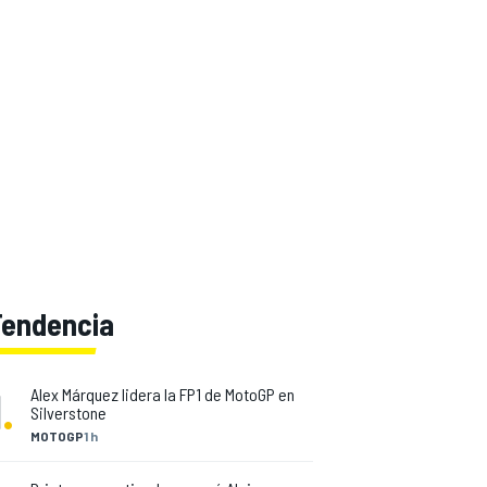
Tendencia
1
.
Alex Márquez lidera la FP1 de MotoGP en
Silverstone
MOTOGP
1 h