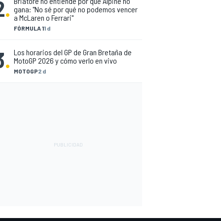
2
.
Briatore no entiende por qué Alpine no
gana: "No sé por qué no podemos vencer
a McLaren o Ferrari"
FÓRMULA 1
1 d
3
.
Los horarios del GP de Gran Bretaña de
MotoGP 2026 y cómo verlo en vivo
MOTOGP
2 d