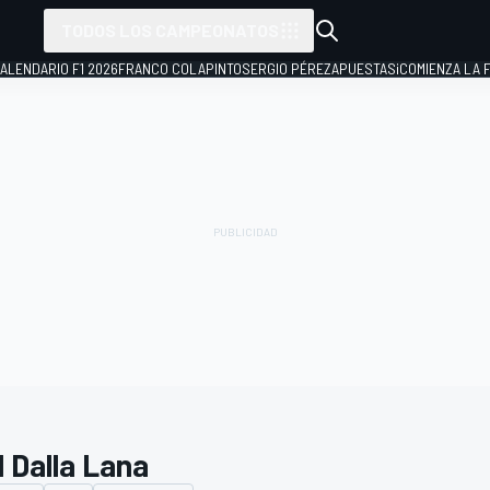
TODOS LOS CAMPEONATOS
ALENDARIO F1 2026
FRANCO COLAPINTO
SERGIO PÉREZ
APUESTAS
¡COMIENZA LA F
l Dalla Lana