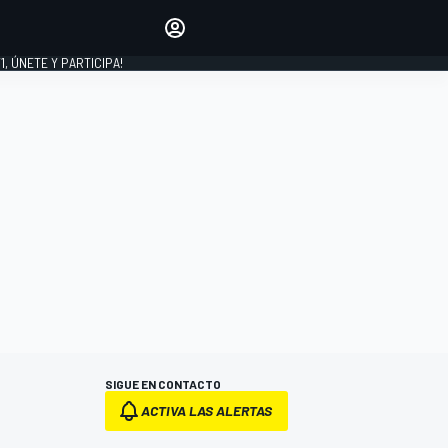
favoritos
Haz que se oiga tu voz
comentando artículos.
1, ÚNETE Y PARTICIPA!
INICIAR SESIÓN
EDICIÓN
LATINOAMÉRICA
SIGUE EN CONTACTO
ACTIVA LAS ALERTAS