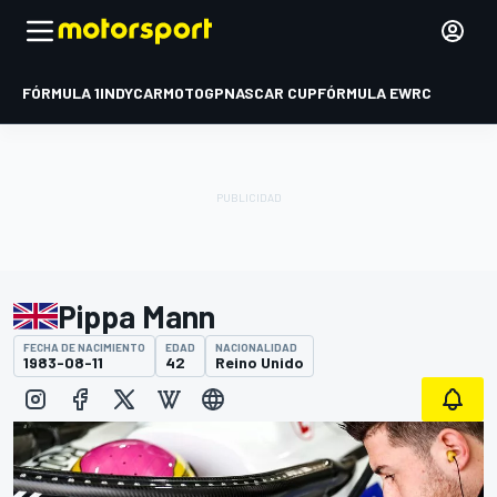
FÓRMULA 1
INDYCAR
MOTOGP
NASCAR CUP
FÓRMULA E
WRC
Pippa Mann
FECHA DE NACIMIENTO
EDAD
NACIONALIDAD
1983-08-11
42
Reino Unido