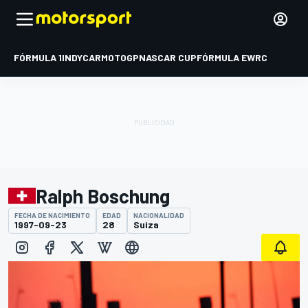
FÓRMULA 1
INDYCAR
MOTOGP
NASCAR CUP
FÓRMULA E
WRC
Ralph Boschung
FECHA DE NACIMIENTO
EDAD
NACIONALIDAD
1997-09-23
28
Suiza