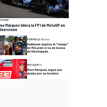
OTOGP
lex Márquez lidera la FP1 de MotoGP en
ilverstone
FÓRMULA 1
18 min
Hakkinen explica el "riesgo"
en McLaren si va en busca
de Verstappen
MOTOGP
1 h
Marc Márquez sigue con
dudas por su hombro