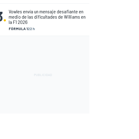
3
.
Vowles envía un mensaje desafiante en
medio de las dificultades de Williams en
la F1 2026
FÓRMULA 1
22 h