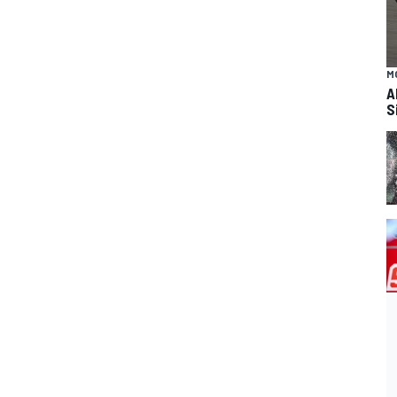
M
A
S