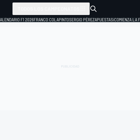
TODOS LOS CAMPEONATOS
ALENDARIO F1 2026
FRANCO COLAPINTO
SERGIO PÉREZ
APUESTAS
¡COMIENZA LA F