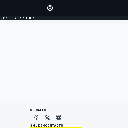
favoritos
Haz que se oiga tu voz
comentando artículos.
1, ÚNETE Y PARTICIPA!
INICIAR SESIÓN
EDICIÓN
LATINOAMÉRICA
SOCIALES
SIGUE EN CONTACTO