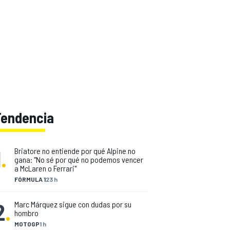
Tendencia
1
.
Briatore no entiende por qué Alpine no
gana: "No sé por qué no podemos vencer
a McLaren o Ferrari"
FÓRMULA 1
23 h
2
.
Marc Márquez sigue con dudas por su
hombro
MOTOGP
1 h