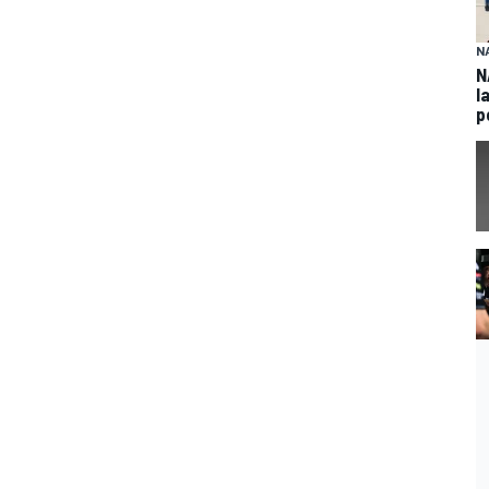
N
N
l
p