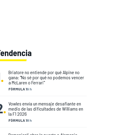
Tendencia
1
.
Briatore no entiende por qué Alpine no
gana: "No sé por qué no podemos vencer
a McLaren o Ferrari"
FÓRMULA 1
9 h
2
.
Vowles envía un mensaje desafiante en
medio de las dificultades de Williams en
la F1 2026
FÓRMULA 1
8 h
Domenicali abre la puerta a Alemania,