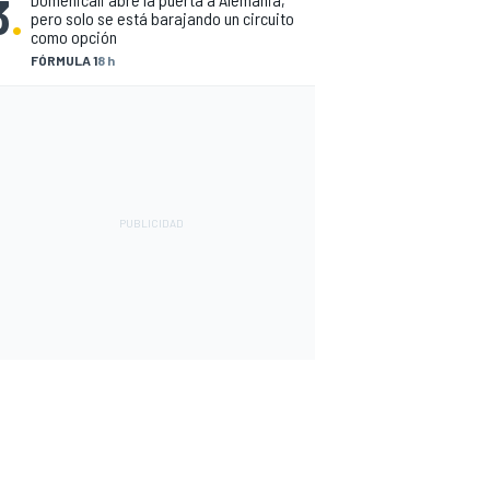
3
.
pero solo se está barajando un circuito
como opción
FÓRMULA 1
8 h