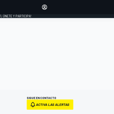
favoritos
Haz que se oiga tu voz
comentando artículos.
1, ÚNETE Y PARTICIPA!
INICIAR SESIÓN
EDICIÓN
LATINOAMÉRICA
SIGUE EN CONTACTO
ACTIVA LAS ALERTAS