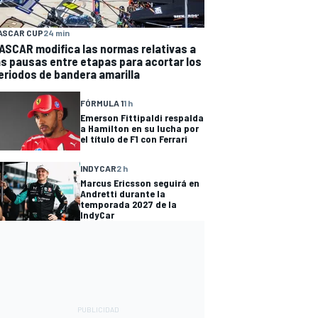
ASCAR CUP
24 min
ASCAR modifica las normas relativas a
as pausas entre etapas para acortar los
eriodos de bandera amarilla
FÓRMULA 1
1 h
Emerson Fittipaldi respalda
a Hamilton en su lucha por
el título de F1 con Ferrari
INDYCAR
2 h
Marcus Ericsson seguirá en
Andretti durante la
temporada 2027 de la
IndyCar