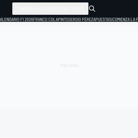
TODOS LOS CAMPEONATOS
ALENDARIO F1 2026
FRANCO COLAPINTO
SERGIO PÉREZ
APUESTAS
¡COMIENZA LA F