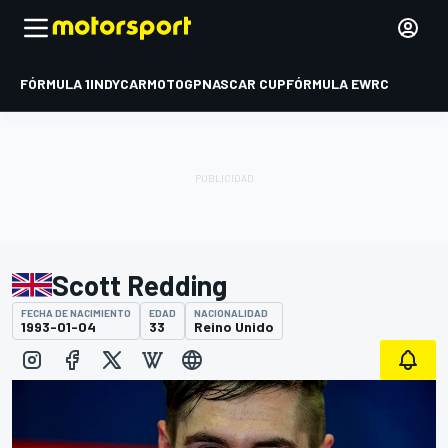
FÓRMULA 1
INDYCAR
MOTOGP
NASCAR CUP
FÓRMULA E
WRC
Scott Redding
FECHA DE NACIMIENTO
EDAD
NACIONALIDAD
1993-01-04
33
Reino Unido