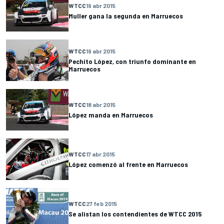
WTCC
19 abr 2015
Muller gana la segunda en Marruecos
WTCC
19 abr 2015
Pechito López, con triunfo dominante en
Marruecos
WTCC
18 abr 2015
López manda en Marruecos
WTCC
17 abr 2015
López comenzó al frente en Marruecos
WTCC
27 feb 2015
Se alistan los contendientes de WTCC 2015