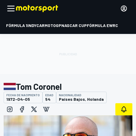
FÓRMULA 1
INDYCAR
MOTOGP
NASCAR CUP
FÓRMULA E
WRC
Tom Coronel
FECHA DE NACIMIENTO
EDAD
NACIONALIDAD
1972-04-05
54
Países Bajos, Holanda