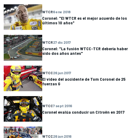
WTCR
6 ene 2018
Coronel: "El WTCR es el mejor acuerdo de los
últimos 10 años"
WTCR
27 dic 2017
Coronel: "La fusión WTCC-TCR debería haber
sido dos años antes"
WTCC
26 jun 2017
El video del accidente de Tom Coronel de 25
fuerzas G
WTCC
7 sept 2016
Coronel evalúa conducir un Citroën en 2017
WTCC
26 jun 2016