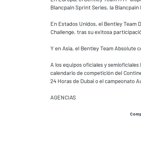
Blancpain Sprint Series, la Blancpai
FÓRMULA E
En Estados Unidos, el Bentley Team D
Challenge, tras su exitosa participac
Y en Asia, el Bentley Team Absolute c
A los equipos oficiales y semioficiales
calendario de competición del Contin
24 Horas de Dubai o el campeonato Au
AGENCIAS
WRC
Compa