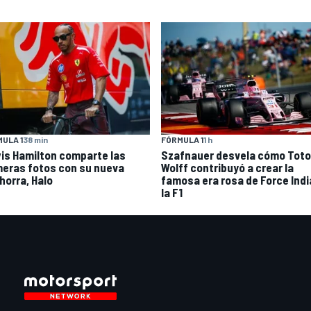
ULA 1
38 min
FÓRMULA 1
1 h
is Hamilton comparte las
Szafnauer desvela cómo Toto
meras fotos con su nueva
Wolff contribuyó a crear la
horra, Halo
famosa era rosa de Force Indi
la F1