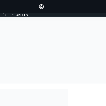
favoritos
Haz que se oiga tu voz
comentando artículos.
1, ÚNETE Y PARTICIPA!
INICIAR SESIÓN
EDICIÓN
LATINOAMÉRICA