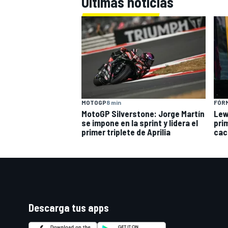
Últimas noticias
MOTOGP
8 min
FÓRM
MotoGP Silverstone: Jorge Martín
Lew
se impone en la sprint y lidera el
pri
primer triplete de Aprilia
cac
Descarga tus apps