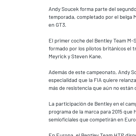
Andy Soucek forma parte del segundo 
temporada, completado por el belga M
en GT3.
El primer coche del Bentley Team M-S
formado por los pilotos británicos el 
NASCAR CUP
Meyrick y Steven Kane.
Además de este campeonato, Andy Souc
especialidad que la FIA quiere relanz
más de resistencia que aún no están 
La participación de Bentley en el ca
programa de la marca para 2015 que h
semioficiales que competirán en Euro
En Europa, el Bentley Team HTP dispo