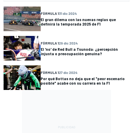
FÓRMULA 1
31 dic 2024
El gran dilema con las nuevas reglas que
definirá la temporada 2025 de F1
FÓRMULA 1
29 dic 2024
El 'no' de Red Bull a Tsunoda: ¿percepción
injusta o preocupación genuina?
FÓRMULA 1
27 dic 2024
Por qué Bottas no deja que el "peor escenario
posible" acabe con su carrera en la F1