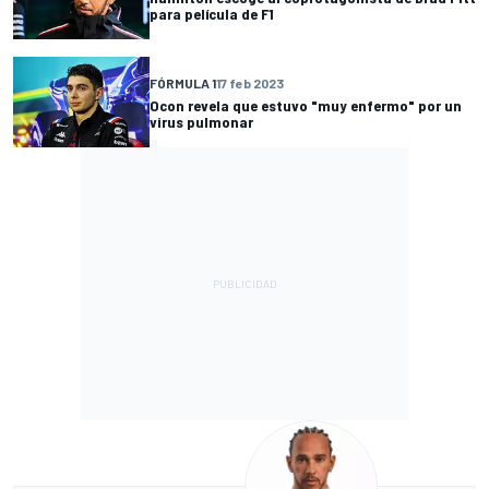
para película de F1
FÓRMULA 1
17 feb 2023
Ocon revela que estuvo "muy enfermo" por un
virus pulmonar