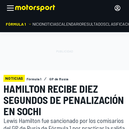
FÓRMULA 1
INICIO
NOTICIAS
CALENDARIO
RESULTADOS
CLASIFICAC
NOTICIAS
Fórmula 1
GP de Rusia
HAMILTON RECIBE DIEZ
SEGUNDOS DE PENALIZACIÓN
EN SOCHI
Lewis Hamilton fue sancionado por los comisarios
del GP de Rusia de Fórmula 1 por practicar la salida