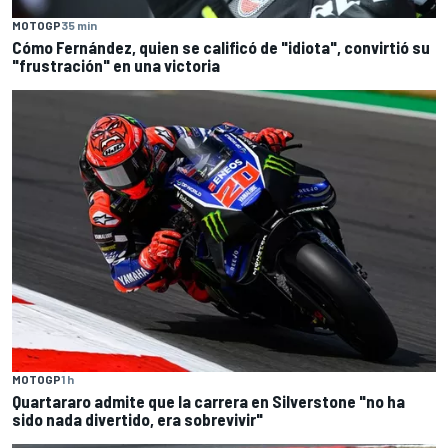
MOTOGP
35 min
Cómo Fernández, quien se calificó de "idiota", convirtió su
"frustración" en una victoria
MOTOGP
1 h
Quartararo admite que la carrera en Silverstone "no ha
sido nada divertido, era sobrevivir"