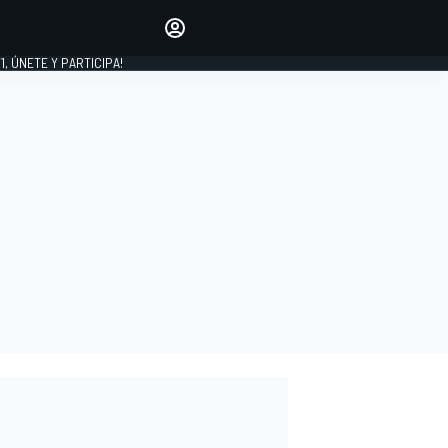
favoritos
Haz que se oiga tu voz
comentando artículos.
1, ÚNETE Y PARTICIPA!
INICIAR SESIÓN
EDICIÓN
LATINOAMÉRICA