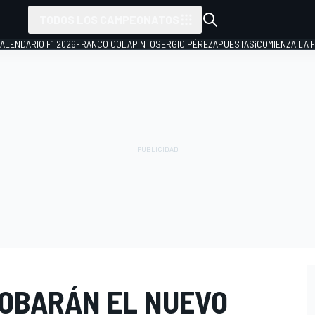
TODOS LOS CAMPEONATOS
ALENDARIO F1 2026
FRANCO COLAPINTO
SERGIO PÉREZ
APUESTAS
¡COMIENZA LA F
ROBARÁN EL NUEVO