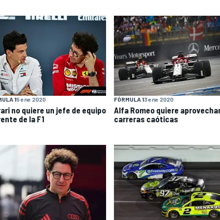
ULA 1
5 ene 2020
FÓRMULA 1
3 ene 2020
ari no quiere un jefe de equipo
Alfa Romeo quiere aprovechar
rente de la F1
carreras caóticas