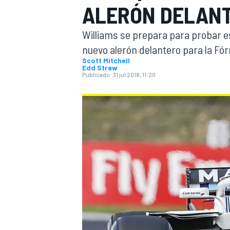
ALERÓN DELANT
INDYCAR
Williams se prepara para probar e
nuevo alerón delantero para la Fór
Scott Mitchell
Edd Straw
Publicado:
31 jul 2018, 11:20
MOTOGP