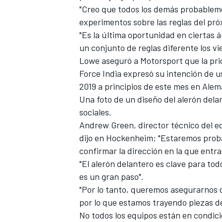
"Creo que todos los demás probableme
FÓRMULA E
experimentos sobre las reglas del pró
"Es la última oportunidad en ciertas 
un conjunto de reglas diferente los vi
Lowe aseguró a Motorsport que la prior
Force India expresó su intención de u
2019 a principios de este mes en Alem
Una foto de un diseño del alerón delan
sociales.
Andrew Green, director técnico del eq
dijo en Hockenheim: "Estaremos prob
confirmar la dirección en la que entra
WRC
"El alerón delantero es clave para tod
es un gran paso".
"Por lo tanto, queremos asegurarnos 
por lo que estamos trayendo piezas d
No todos los equipos están en condic