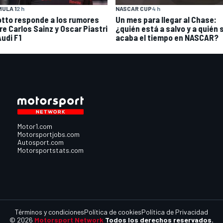
ULA 1
2 h
NASCAR CUP
4 h
otto responde a los rumores
Un mes para llegar al Chase:
re Carlos Sainz y Oscar Piastri
¿quién está a salvo y a quién s
Audi F1
acaba el tiempo en NASCAR?
Motor1.com
Motorsportjobs.com
Autosport.com
Motorsportstats.com
Términos y condiciones
Política de cookies
Política de Privacidad
© 2026
Motorsport Network
Todos los derechos reservados.