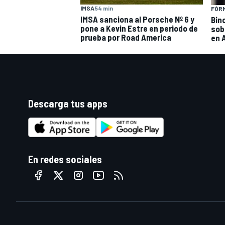
IMSA
54 min
FÓRM
IMSA sanciona al Porsche Nº 6 y
Bin
pone a Kevin Estre en periodo de
sob
prueba por Road America
en 
Descarga tus apps
En redes sociales