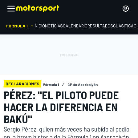
FÓRMULA 1
INICIO
NOTICIAS
CALENDARIO
RESULTADOS
CLASIFICAC
DECLARACIONES
Fórmula 1
GP de Azerbaiyán
PÉREZ: "EL PILOTO PUEDE
HACER LA DIFERENCIA EN
BAKÚ"
Sergio Pérez, quien más veces ha subido al podio
en la breve historia de la Fórmula 1 en Azerbaiyán,