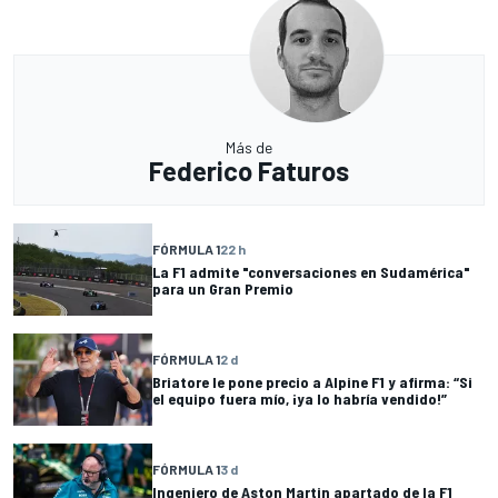
Más de
Federico Faturos
FÓRMULA 1
22 h
La F1 admite "conversaciones en Sudamérica"
para un Gran Premio
FÓRMULA 1
2 d
Briatore le pone precio a Alpine F1 y afirma: “Si
el equipo fuera mío, ¡ya lo habría vendido!”
FÓRMULA 1
3 d
Ingeniero de Aston Martin apartado de la F1