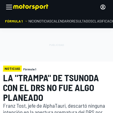
FÓRMULA 1
INICIO
NOTICIAS
CALENDARIO
RESULTADOS
CLASIFICAC
NOTICIAS
Fórmula 1
LA "TRAMPA" DE TSUNODA
CON EL DRS NO FUE ALGO
PLANEADO
Franz Tost, jefe de AlphaTauri, descartó ninguna
intención en la apertura prematura del DRS por