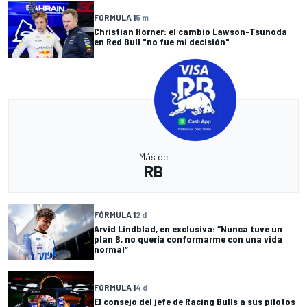
FÓRMULA 1
5 m
Christian Horner: el cambio Lawson-Tsunoda
en Red Bull "no fue mi decisión"
Más de
RB
FÓRMULA 1
2 d
Arvid Lindblad, en exclusiva: “Nunca tuve un
plan B, no quería conformarme con una vida
normal”
FÓRMULA 1
4 d
El consejo del jefe de Racing Bulls a sus pilotos