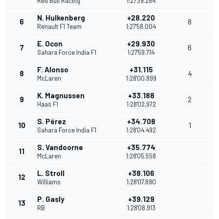
Red Bull Racing
1:27'39.284
N. Hulkenberg
+28.220
6
8
Renault F1 Team
1:27'58.004
E. Ocon
+29.930
7
6
Sahara Force India F1
1:27'59.714
F. Alonso
+31.115
8
4
McLaren
1:28'00.899
K. Magnussen
+33.188
9
2
Haas F1
1:28'02.972
S. Pérez
+34.708
10
1
Sahara Force India F1
1:28'04.492
S. Vandoorne
+35.774
11
McLaren
1:28'05.558
L. Stroll
+38.106
12
Williams
1:28'07.890
P. Gasly
+39.129
13
RB
1:28'08.913