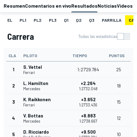
Resumen
Comentarios en vivo
Resultados
Noticias
Videos
EL
PL1
PL2
PL3
Q1
Q2
Q3
PARRILLA
CAR
Carrera
Todas las estadísticas
CLA
PILOTO
TIEMPO
PUNTOS
S. Vettel
1
1:27'29.784
25
Ferrari
L. Hamilton
+2.264
2
18
Mercedes
1:27'32.048
K. Raikkonen
+3.652
3
15
Ferrari
1:27'33.436
V. Bottas
+8.883
4
12
Mercedes
1:27'38.667
D. Ricciardo
+9.500
5
10