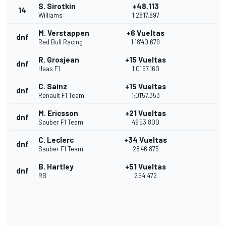
S. Sirotkin
+48.113
14
Williams
1:28'17.897
M. Verstappen
+6 Vueltas
dnf
Red Bull Racing
1:18'40.679
R. Grosjean
+15 Vueltas
dnf
Haas F1
1:01'57.160
C. Sainz
+15 Vueltas
dnf
Renault F1 Team
1:01'57.353
M. Ericsson
+21 Vueltas
dnf
Sauber F1 Team
49'53.800
C. Leclerc
+34 Vueltas
dnf
Sauber F1 Team
28'46.875
B. Hartley
+51 Vueltas
dnf
RB
2'54.472