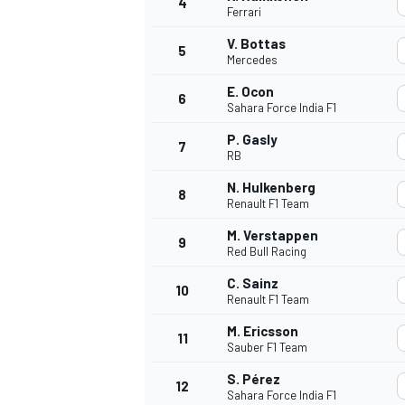
4
Ferrari
V. Bottas
5
Mercedes
E. Ocon
6
Sahara Force India F1
P. Gasly
7
RB
NASCAR CUP
N. Hulkenberg
8
Renault F1 Team
M. Verstappen
9
Red Bull Racing
C. Sainz
10
Renault F1 Team
M. Ericsson
11
Sauber F1 Team
S. Pérez
12
Sahara Force India F1