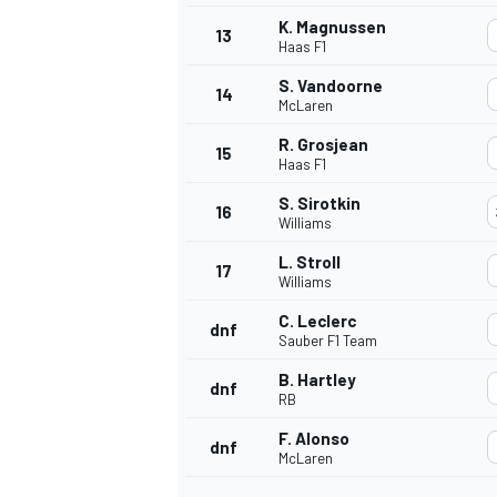
K. Magnussen
FÓRMULA E
13
Haas F1
S. Vandoorne
14
McLaren
R. Grosjean
15
Haas F1
S. Sirotkin
16
Williams
L. Stroll
17
Williams
C. Leclerc
dnf
Sauber F1 Team
WRC
B. Hartley
dnf
RB
F. Alonso
dnf
McLaren