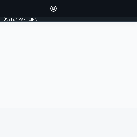
favoritos
Haz que se oiga tu voz
comentando artículos.
1, ÚNETE Y PARTICIPA!
INICIAR SESIÓN
EDICIÓN
LATINOAMÉRICA