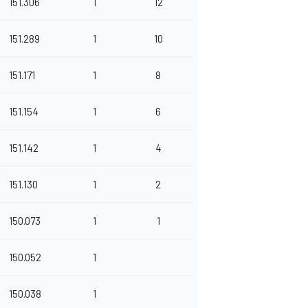
151.306
1
12
151.289
1
10
151.171
1
8
151.154
1
6
151.142
1
4
151.130
1
2
150.073
1
1
150.052
1
150.038
1