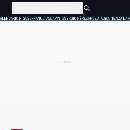
TODOS LOS CAMPEONATOS
ALENDARIO F1 2026
FRANCO COLAPINTO
SERGIO PÉREZ
APUESTAS
¡COMIENZA LA F