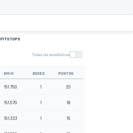
PITSTOPS
Todas las estadísticas
KM/H
BOXES
PUNTOS
151.750
1
25
151.570
1
18
151.333
1
15