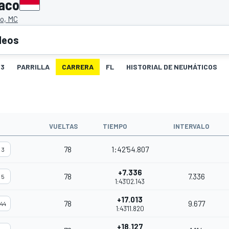
naco
lo, MC
deos
3
PARRILLA
CARRERA
FL
HISTORIAL DE NEUMÁTICOS
VUELTAS
TIEMPO
INTERVALO
78
1:42'54.807
3
+7.336
78
7.336
5
1:43'02.143
+17.013
78
9.677
44
1:43'11.820
+18.127