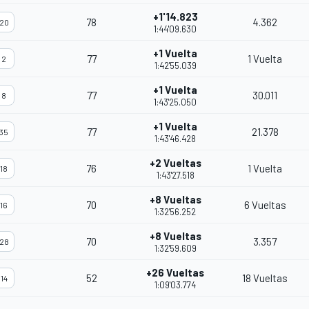
+1'14.823
78
4.362
20
1:44'09.630
+1 Vuelta
77
1 Vuelta
2
1:42'55.039
+1 Vuelta
77
30.011
8
1:43'25.050
+1 Vuelta
77
21.378
35
1:43'46.428
+2 Vueltas
76
1 Vuelta
18
1:43'27.518
+8 Vueltas
70
6 Vueltas
16
1:32'56.252
+8 Vueltas
70
3.357
28
1:32'59.609
+26 Vueltas
52
18 Vueltas
14
1:09'03.774