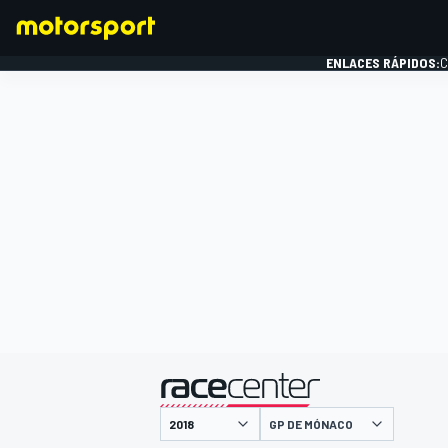
ENLACES RÁPIDOS:
C
FÓRMULA 1
presentado por
GP DE MÓNACO