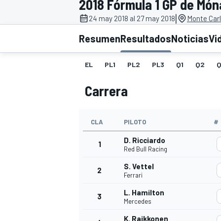
2018 Fórmula 1 GP de Mó
|
INDYCAR
24 may 2018 al 27 may 2018
Monte Car
Resumen
Resultados
Noticias
Vi
EL
PL1
PL2
PL3
Q1
Q2
Q
Carrera
CLA
PILOTO
#
D. Ricciardo
1
Red Bull Racing
MOTOGP
S. Vettel
2
Ferrari
L. Hamilton
3
Mercedes
K. Raikkonen