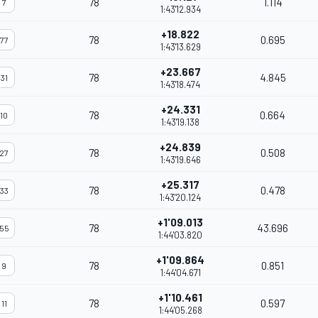
78
1.114
7
1:43'12.934
+18.822
78
0.695
77
1:43'13.629
+23.667
78
4.845
31
1:43'18.474
+24.331
78
0.664
10
1:43'19.138
+24.839
78
0.508
27
1:43'19.646
+25.317
78
0.478
33
1:43'20.124
+1'09.013
78
43.696
55
1:44'03.820
+1'09.864
78
0.851
9
1:44'04.671
+1'10.461
78
0.597
11
1:44'05.268