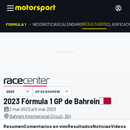
RESULTADOS
FÓRMULA 1
INICIO
NOTICIAS
CALENDARIO
CLASIFICAC
GP DE BAHREIN
presentado por
2023 Fórmula 1 GP de Bahrein
2 mar 2023 al 5 mar 2023
Bahrain International Circuit, BH
Resumen
Comentarios en vivo
Resultados
Noticias
Videos