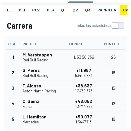
EL
PL1
PL2
PL3
Q1
Q2
Q3
PARRILLA
CAR
Carrera
Todas las estadísticas
CLA
PILOTO
TIEMPO
PUNTOS
M. Verstappen
1
1:33'56.736
25
Red Bull Racing
S. Pérez
+11.987
2
18
Red Bull Racing
1:34'08.723
F. Alonso
+38.637
3
15
Aston Martin Racing
1:34'35.373
C. Sainz
+48.052
4
12
Ferrari
1:34'44.788
L. Hamilton
+50.977
5
10
Mercedes
1:34'47.713