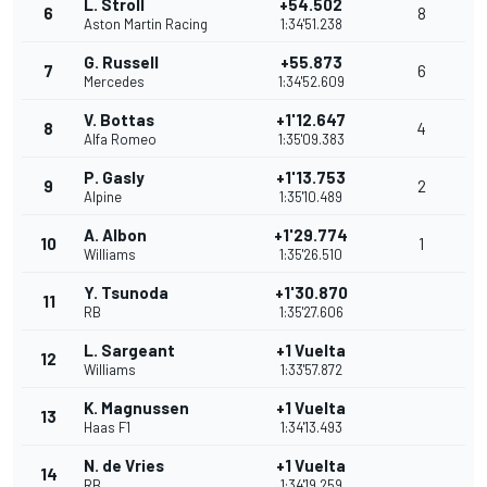
L. Stroll
+54.502
6
8
Aston Martin Racing
1:34'51.238
G. Russell
+55.873
7
6
Mercedes
1:34'52.609
V. Bottas
+1'12.647
8
4
Alfa Romeo
1:35'09.383
P. Gasly
+1'13.753
9
2
Alpine
1:35'10.489
A. Albon
+1'29.774
10
1
Williams
1:35'26.510
Y. Tsunoda
+1'30.870
11
RB
1:35'27.606
L. Sargeant
+1 Vuelta
12
Williams
1:33'57.872
K. Magnussen
+1 Vuelta
13
Haas F1
1:34'13.493
N. de Vries
+1 Vuelta
14
RB
1:34'19.259