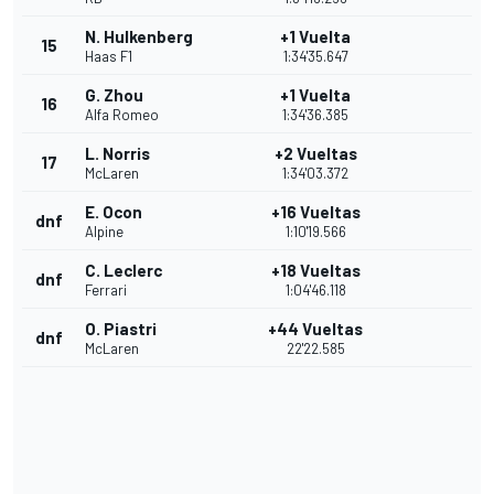
N. Hulkenberg
+1 Vuelta
15
Haas F1
1:34'35.647
G. Zhou
+1 Vuelta
16
Alfa Romeo
1:34'36.385
L. Norris
+2 Vueltas
17
McLaren
1:34'03.372
E. Ocon
+16 Vueltas
dnf
Alpine
1:10'19.566
C. Leclerc
+18 Vueltas
dnf
Ferrari
1:04'46.118
O. Piastri
+44 Vueltas
dnf
McLaren
22'22.585