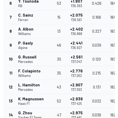
Y. Tsunoda
+1.907
6
53
0.426
184.
RB
1'36.393
C. Sainz
+2.075
7
15
0.168
184.
Ferrari
1'36.561
A. Albon
+2.402
8
13
0.327
183.
Williams
1'36.888
P. Gasly
+2.441
9
46
0.039
183.
Alpine
1'36.927
G. Russell
+2.561
10
30
0.120
183.
Mercedes
1'37.047
F. Colapinto
+2.776
11
35
0.215
182.
Williams
1'37.262
L. Hamilton
+2.907
12
43
0.131
182.
Mercedes
1'37.393
K. Magnussen
+2.939
13
52
0.032
182.
Haas F1
1'37.425
G. Zhou
+2.975
14
47
0.036
182.
Sauber F1 Team
1'37.461