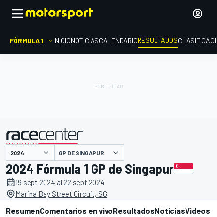
RESULTADOS
FÓRMULA 1
INICIO
NOTICIAS
CALENDARIO
CLASIFICAC
GP DE SINGAPUR
presentado por
2024 Fórmula 1 GP de Singapur
19 sept 2024 al 22 sept 2024
Marina Bay Street Circuit, SG
Resumen
Comentarios en vivo
Resultados
Noticias
Videos