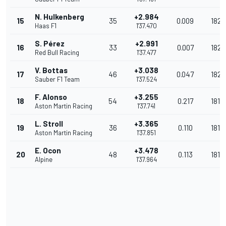
N. Hulkenberg
+2.984
15
35
0.009
182.
Haas F1
1'37.470
S. Pérez
+2.991
16
33
0.007
182.
Red Bull Racing
1'37.477
V. Bottas
+3.038
17
46
0.047
182.
Sauber F1 Team
1'37.524
F. Alonso
+3.255
18
54
0.217
181.
Aston Martin Racing
1'37.741
L. Stroll
+3.365
19
36
0.110
181.
Aston Martin Racing
1'37.851
E. Ocon
+3.478
20
48
0.113
181.
Alpine
1'37.964