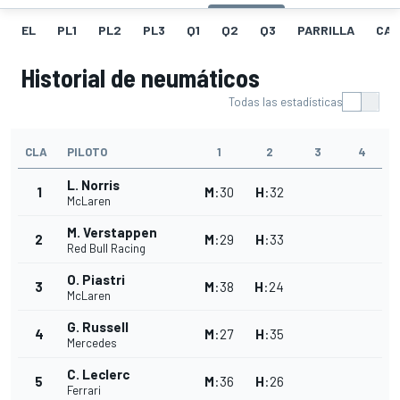
EL
PL1
PL2
PL3
Q1
Q2
Q3
PARRILLA
CAR
Historial de neumáticos
Todas las estadísticas
CLA
PILOTO
1
2
3
4
L. Norris
1
M
:
30
H
:
32
McLaren
M. Verstappen
2
M
:
29
H
:
33
Red Bull Racing
O. Piastri
3
M
:
38
H
:
24
McLaren
G. Russell
4
M
:
27
H
:
35
Mercedes
C. Leclerc
5
M
:
36
H
:
26
Ferrari