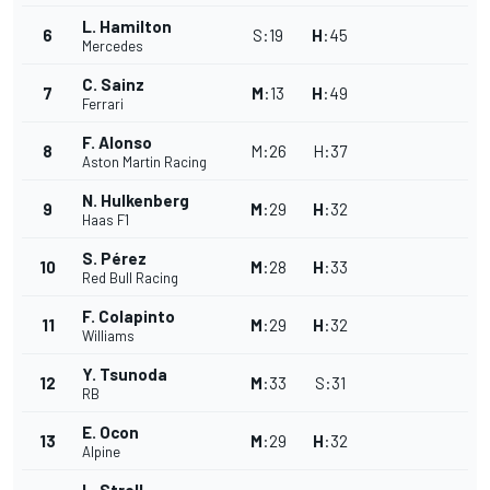
L. Hamilton
6
S
:
19
H
:
45
Mercedes
C. Sainz
7
M
:
13
H
:
49
Ferrari
F. Alonso
8
M
:
26
H
:
37
Aston Martin Racing
N. Hulkenberg
9
M
:
29
H
:
32
Haas F1
S. Pérez
10
M
:
28
H
:
33
Red Bull Racing
F. Colapinto
11
M
:
29
H
:
32
Williams
Y. Tsunoda
12
M
:
33
S
:
31
RB
E. Ocon
13
M
:
29
H
:
32
Alpine