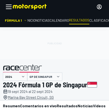
RESULTADOS
FÓRMULA 1
INICIO
NOTICIAS
CALENDARIO
CLASIFICAC
GP DE SINGAPUR
presentado por
2024 Fórmula 1 GP de Singapur
19 sept 2024 al 22 sept 2024
Marina Bay Street Circuit, SG
Resumen
Comentarios en vivo
Resultados
Noticias
Videos