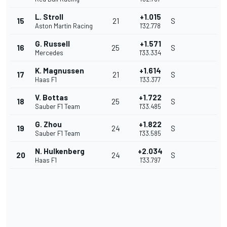
L. Stroll
+1.015
15
21
S
Aston Martin Racing
1'32.778
G. Russell
+1.571
16
25
S
Mercedes
1'33.334
K. Magnussen
+1.614
17
21
S
Haas F1
1'33.377
V. Bottas
+1.722
18
25
S
Sauber F1 Team
1'33.485
G. Zhou
+1.822
19
24
S
Sauber F1 Team
1'33.585
N. Hulkenberg
+2.034
20
24
S
Haas F1
1'33.797