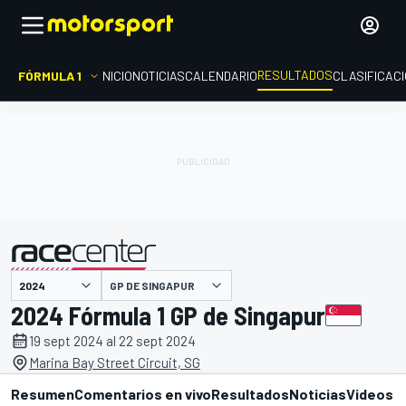
RESULTADOS
FÓRMULA 1
INICIO
NOTICIAS
CALENDARIO
CLASIFICAC
GP DE SINGAPUR
presentado por
2024 Fórmula 1 GP de Singapur
19 sept 2024 al 22 sept 2024
Marina Bay Street Circuit, SG
Resumen
Comentarios en vivo
Resultados
Noticias
Videos