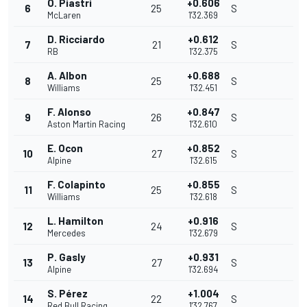
O. Piastri
+0.606
6
25
S
McLaren
1'32.369
D. Ricciardo
+0.612
7
21
S
RB
1'32.375
A. Albon
+0.688
8
25
S
Williams
1'32.451
F. Alonso
+0.847
9
26
S
Aston Martin Racing
1'32.610
E. Ocon
+0.852
10
27
S
Alpine
1'32.615
F. Colapinto
+0.855
11
25
S
Williams
1'32.618
L. Hamilton
+0.916
12
24
S
Mercedes
1'32.679
P. Gasly
+0.931
13
27
S
Alpine
1'32.694
S. Pérez
+1.004
14
22
S
Red Bull Racing
1'32.767