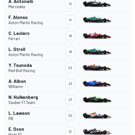
A. Antonelli
12
Mercedes
F. Alonso
14
Aston Martin Racing
C. Leclerc
16
Ferrari
L. Stroll
18
Aston Martin Racing
Y. Tsunoda
22
Red Bull Racing
A. Albon
23
Williams
N. Hulkenberg
27
Sauber F1 Team
L. Lawson
30
RB
E. Ocon
31
Haas F1