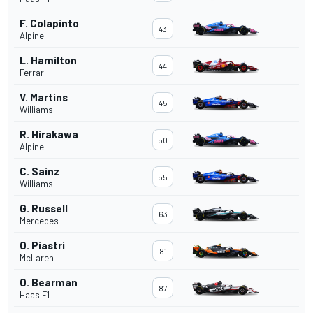
F. Colapinto
43
Alpine
L. Hamilton
44
Ferrari
V. Martins
45
Williams
R. Hirakawa
50
Alpine
C. Sainz
55
Williams
G. Russell
63
Mercedes
O. Piastri
81
McLaren
O. Bearman
87
Haas F1