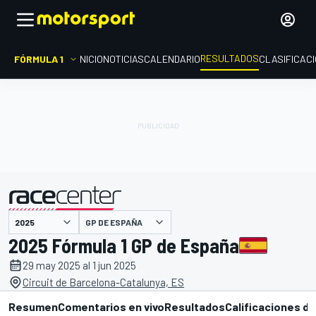
RESULTADOS
FÓRMULA 1
INICIO
NOTICIAS
CALENDARIO
CLASIFICAC
GP DE ESPAÑA
presentado por
2025 Fórmula 1 GP de España
29 may 2025 al 1 jun 2025
Circuit de Barcelona-Catalunya, ES
Resumen
Comentarios en vivo
Resultados
Calificaciones de