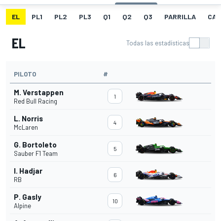
EL
PL1
PL2
PL3
Q1
Q2
Q3
PARRILLA
CAR
EL
Todas las estadísticas
PILOTO
#
M. Verstappen
1
Red Bull Racing
L. Norris
4
McLaren
G. Bortoleto
5
Sauber F1 Team
I. Hadjar
6
RB
P. Gasly
10
Alpine