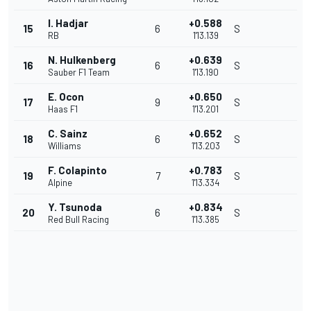
I. Hadjar
+0.588
15
6
S
RB
1'13.139
N. Hulkenberg
+0.639
16
6
S
Sauber F1 Team
1'13.190
E. Ocon
+0.650
17
9
S
Haas F1
1'13.201
C. Sainz
+0.652
18
6
S
Williams
1'13.203
F. Colapinto
+0.783
19
7
S
Alpine
1'13.334
Y. Tsunoda
+0.834
20
6
S
Red Bull Racing
1'13.385