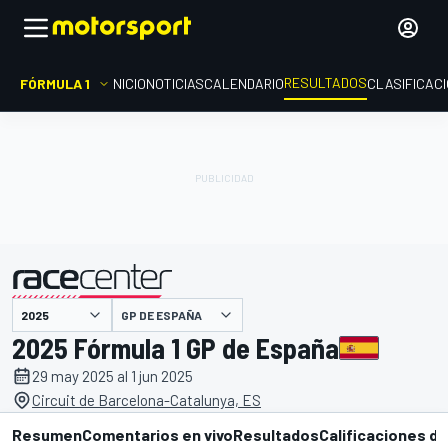
RESULTADOS
FÓRMULA 1
INICIO
NOTICIAS
CALENDARIO
CLASIFICAC
GP DE ESPAÑA
presentado por
2025 Fórmula 1 GP de España
29 may 2025 al 1 jun 2025
Circuit de Barcelona-Catalunya, ES
Resumen
Comentarios en vivo
Resultados
Calificaciones de