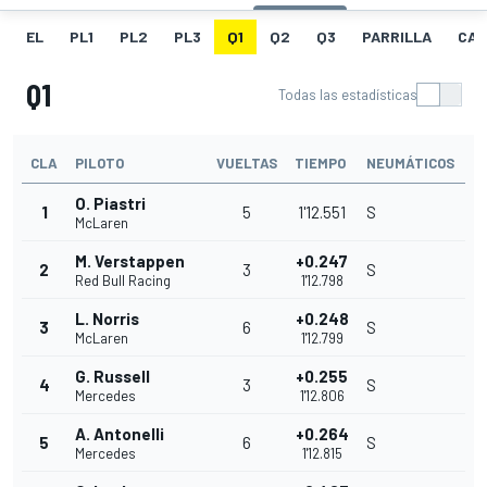
EL
PL1
PL2
PL3
Q1
Q2
Q3
PARRILLA
CAR
Q1
Todas las estadísticas
CLA
PILOTO
VUELTAS
TIEMPO
NEUMÁTICOS
O. Piastri
1
5
1'12.551
S
McLaren
M. Verstappen
+0.247
2
3
S
Red Bull Racing
1'12.798
L. Norris
+0.248
3
6
S
McLaren
1'12.799
G. Russell
+0.255
4
3
S
Mercedes
1'12.806
A. Antonelli
+0.264
5
6
S
Mercedes
1'12.815