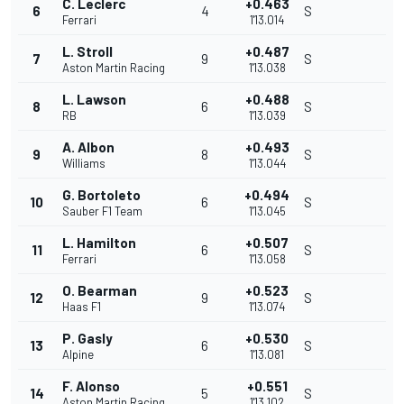
C. Leclerc
+0.463
6
4
S
Ferrari
1'13.014
L. Stroll
+0.487
7
9
S
Aston Martin Racing
1'13.038
L. Lawson
+0.488
8
6
S
RB
1'13.039
A. Albon
+0.493
9
8
S
Williams
1'13.044
G. Bortoleto
+0.494
10
6
S
Sauber F1 Team
1'13.045
L. Hamilton
+0.507
11
6
S
Ferrari
1'13.058
O. Bearman
+0.523
12
9
S
Haas F1
1'13.074
P. Gasly
+0.530
13
6
S
Alpine
1'13.081
F. Alonso
+0.551
14
5
S
Aston Martin Racing
1'13.102