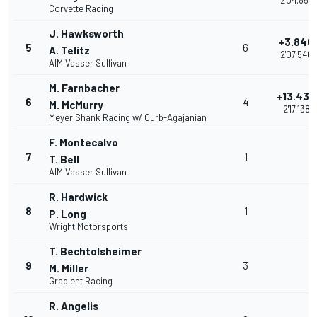
2'04.857
Corvette Racing
J. Hawksworth
+3.846
5
6
A. Telitz
2'07.546
AIM Vasser Sullivan
M. Farnbacher
+13.438
6
4
M. McMurry
2'17.138
Meyer Shank Racing w/ Curb-Agajanian
F. Montecalvo
7
1
T. Bell
AIM Vasser Sullivan
R. Hardwick
8
1
P. Long
Wright Motorsports
T. Bechtolsheimer
9
3
M. Miller
Gradient Racing
R. Angelis