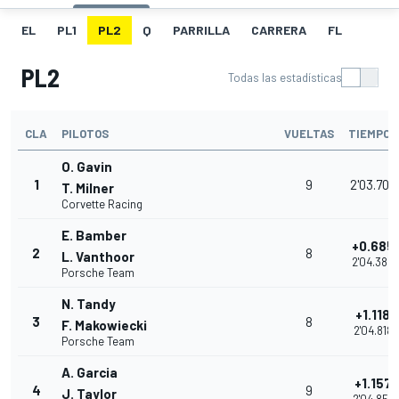
EL
PL1
PL2
Q
PARRILLA
CARRERA
FL
PL2
Todas las estadísticas
CLA
PILOTOS
VUELTAS
TIEMPO
O. Gavin
1
9
2'03.700
T. Milner
Corvette Racing
E. Bamber
+0.685
2
8
L. Vanthoor
2'04.385
Porsche Team
N. Tandy
+1.118
3
8
F. Makowiecki
2'04.818
Porsche Team
A. Garcia
+1.157
4
9
J. Taylor