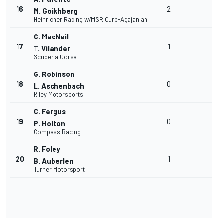
16
2
M. Goikhberg
Heinricher Racing w/MSR Curb-Agajanian
C. MacNeil
17
1
T. Vilander
Scuderia Corsa
G. Robinson
18
0
L. Aschenbach
Riley Motorsports
C. Fergus
19
0
P. Holton
Compass Racing
R. Foley
20
1
B. Auberlen
Turner Motorsport