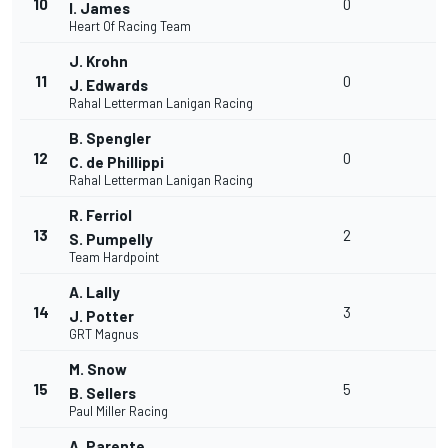
10
0
I. James
Heart Of Racing Team
J. Krohn
11
0
J. Edwards
Rahal Letterman Lanigan Racing
B. Spengler
12
0
C. de Phillippi
Rahal Letterman Lanigan Racing
R. Ferriol
13
2
S. Pumpelly
Team Hardpoint
A. Lally
14
3
J. Potter
GRT Magnus
M. Snow
15
5
B. Sellers
Paul Miller Racing
A. Parente