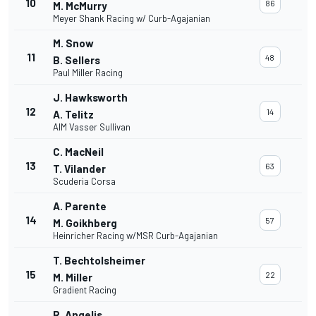
10
86
M. McMurry
Meyer Shank Racing w/ Curb-Agajanian
M. Snow
11
48
B. Sellers
Paul Miller Racing
J. Hawksworth
12
14
A. Telitz
AIM Vasser Sullivan
C. MacNeil
13
63
T. Vilander
Scuderia Corsa
A. Parente
14
57
M. Goikhberg
Heinricher Racing w/MSR Curb-Agajanian
T. Bechtolsheimer
15
22
M. Miller
Gradient Racing
R. Angelis