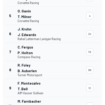
Corvette Racing
O. Gavin
5
4
T. Milner
Corvette Racing
J. Krohn
6
24
J. Edwards
Rahal Letterman Lanigan Racing
C. Fergus
7
76
P. Holton
Compass Racing
R. Foley
8
96
B. Auberlen
Turner Motorsport
F. Montecalvo
9
12
T. Bell
AIM Vasser Sullivan
M. Farnbacher