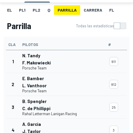
EL
PL1
PL2
Q
PARRILLA
CARRERA
FL
Parrilla
Todas las estadísticas
CLA
PILOTOS
#
N. Tandy
1
911
F. Makowiecki
Porsche Team
E. Bamber
2
912
L. Vanthoor
Porsche Team
B. Spengler
3
25
C. de Phillippi
Rahal Letterman Lanigan Racing
A. Garcia
4
3
J. Taylor