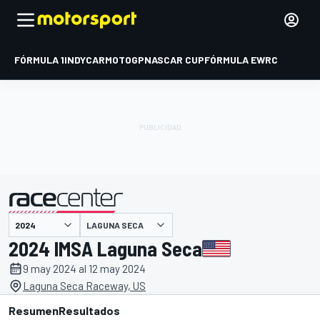
FÓRMULA 1
INDYCAR
MOTOGP
NASCAR CUP
FÓRMULA E
WRC
LAGUNA SECA
presentado por
2024 IMSA Laguna Seca
9 may 2024 al 12 may 2024
Laguna Seca Raceway, US
Resumen
Resultados