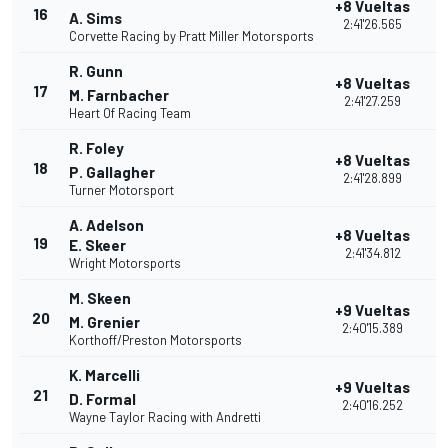
+8 Vueltas
16
A. Sims
2:41'26.565
Corvette Racing by Pratt Miller Motorsports
R. Gunn
+8 Vueltas
17
M. Farnbacher
2:41'27.259
Heart Of Racing Team
R. Foley
+8 Vueltas
18
P. Gallagher
2:41'28.899
Turner Motorsport
A. Adelson
+8 Vueltas
19
E. Skeer
2:41'34.812
Wright Motorsports
M. Skeen
+9 Vueltas
20
M. Grenier
2:40'15.389
Korthoff/Preston Motorsports
K. Marcelli
+9 Vueltas
21
D. Formal
2:40'16.252
Wayne Taylor Racing with Andretti