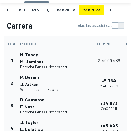
EL
PL1
PL2
Q
PARRILLA
CARRERA
FL
Carrera
Todas las estadísticas
CLA
PILOTOS
TIEMPO
PU
N. Tandy
1
2:40'09.438
M. Jaminet
Porsche Penske Motorsport
P. Derani
+5.764
2
J. Aitken
2:40'15.202
Whelen Cadillac Racing
D. Cameron
+34.673
3
F. Nasr
2:40'44.111
Porsche Penske Motorsport
J. Taylor
+43.445
4
L. Deletraz