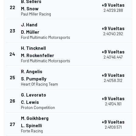
B. Sellers
+9 Vueltas
22
M. Snow
2:40'29.288
Paul Miller Racing
J. Hand
+9 Vueltas
23
D. Müller
2:40'40.292
Ford Multimatic Motorsports
H. Tincknell
+9 Vueltas
24
M. Rockenfeller
2:40'46.447
Ford Multimatic Motorsports
R. Angelis
+9 Vueltas
25
S. Pumpelly
2:40'58.312
Heart Of Racing Team
G. Levorato
+9 Vueltas
26
C. Lewis
2:41'04.161
Proton Competition
M. Goikhberg
+9 Vueltas
27
L. Spinelli
2:41'09.571
Forte Racing