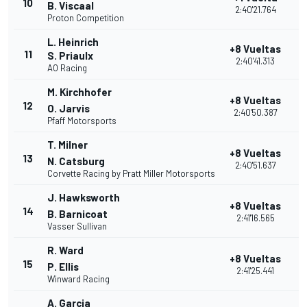
10
B. Viscaal
2:40'21.764
Proton Competition
L. Heinrich
+8 Vueltas
11
S. Priaulx
2:40'41.313
AO Racing
M. Kirchhofer
+8 Vueltas
12
O. Jarvis
2:40'50.387
Pfaff Motorsports
T. Milner
+8 Vueltas
13
N. Catsburg
2:40'51.637
Corvette Racing by Pratt Miller Motorsports
J. Hawksworth
+8 Vueltas
14
B. Barnicoat
2:41'16.565
Vasser Sullivan
R. Ward
+8 Vueltas
15
P. Ellis
2:41'25.441
Winward Racing
A. Garcia