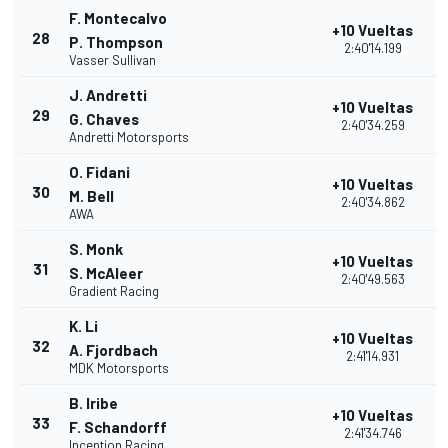
F. Montecalvo
+10 Vueltas
28
P. Thompson
2:40'14.199
Vasser Sullivan
J. Andretti
+10 Vueltas
29
G. Chaves
2:40'34.259
Andretti Motorsports
O. Fidani
+10 Vueltas
30
M. Bell
2:40'34.862
AWA
S. Monk
+10 Vueltas
31
S. McAleer
2:40'49.563
Gradient Racing
K. Li
+10 Vueltas
32
A. Fjordbach
2:41'14.931
MDK Motorsports
B. Iribe
+10 Vueltas
33
F. Schandorff
2:41'34.746
Inception Racing