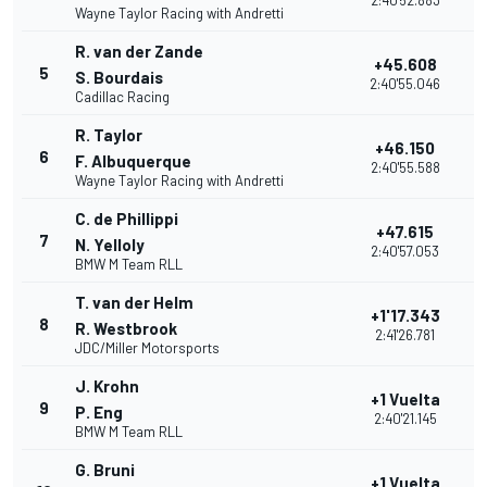
2:40'52.883
Wayne Taylor Racing with Andretti
R. van der Zande
+45.608
5
S. Bourdais
2:40'55.046
Cadillac Racing
R. Taylor
+46.150
6
F. Albuquerque
2:40'55.588
Wayne Taylor Racing with Andretti
C. de Phillippi
+47.615
7
N. Yelloly
2:40'57.053
BMW M Team RLL
T. van der Helm
+1'17.343
8
R. Westbrook
2:41'26.781
JDC/Miller Motorsports
J. Krohn
+1 Vuelta
9
P. Eng
2:40'21.145
BMW M Team RLL
G. Bruni
+1 Vuelta