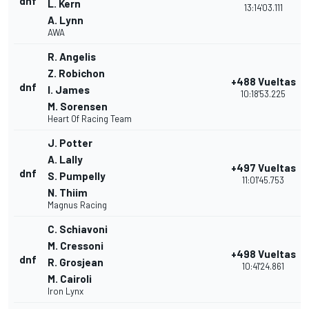
dnf
L. Kern
13:14'03.111
A. Lynn
AWA
R. Angelis
Z. Robichon
+488 Vueltas
dnf
I. James
10:18'53.225
M. Sorensen
Heart Of Racing Team
J. Potter
A. Lally
+497 Vueltas
dnf
S. Pumpelly
11:01'45.753
N. Thiim
Magnus Racing
C. Schiavoni
M. Cressoni
+498 Vueltas
dnf
R. Grosjean
10:41'24.861
M. Cairoli
Iron Lynx