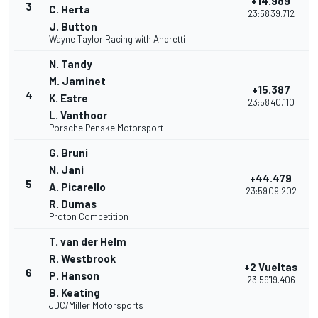
+14.989
3
C. Herta
23:58'39.712
J. Button
Wayne Taylor Racing with Andretti
N. Tandy
M. Jaminet
+15.387
4
K. Estre
23:58'40.110
L. Vanthoor
Porsche Penske Motorsport
G. Bruni
N. Jani
+44.479
5
A. Picarello
23:59'09.202
R. Dumas
Proton Competition
T. van der Helm
R. Westbrook
+2 Vueltas
6
P. Hanson
23:59'19.406
B. Keating
JDC/Miller Motorsports