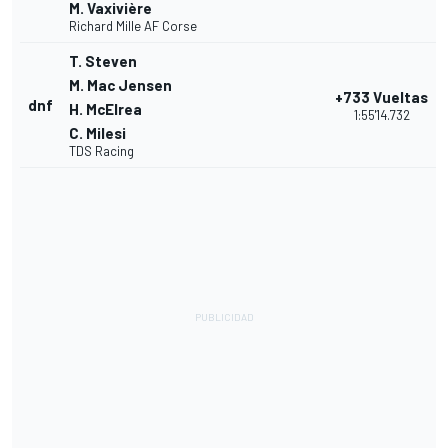
M. Vaxivière
Richard Mille AF Corse
T. Steven
M. Mac Jensen
+733 Vueltas
dnf
H. McElrea
1:55'14.732
C. Milesi
TDS Racing