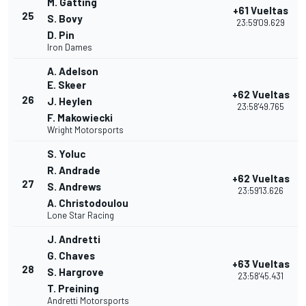
M. Gatting
+61 Vueltas
25
S. Bovy
23:59'09.629
D. Pin
Iron Dames
A. Adelson
E. Skeer
+62 Vueltas
26
J. Heylen
23:58'49.765
F. Makowiecki
Wright Motorsports
S. Yoluc
R. Andrade
+62 Vueltas
27
S. Andrews
23:59'13.626
A. Christodoulou
Lone Star Racing
J. Andretti
G. Chaves
+63 Vueltas
28
S. Hargrove
23:58'45.431
T. Preining
Andretti Motorsports