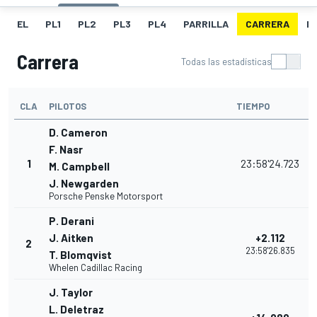
EL
PL1
PL2
PL3
PL4
PARRILLA
CARRERA
F
Carrera
Todas las estadísticas
CLA
PILOTOS
TIEMPO
D. Cameron
F. Nasr
1
23:58'24.723
M. Campbell
J. Newgarden
Porsche Penske Motorsport
P. Derani
J. Aitken
+2.112
2
23:58'26.835
T. Blomqvist
Whelen Cadillac Racing
J. Taylor
L. Deletraz