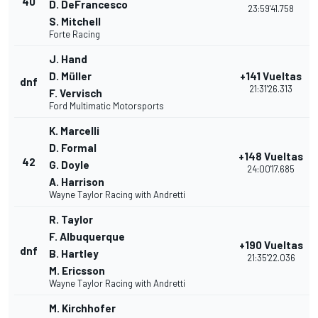
40
D. DeFrancesco
23:59'41.758
S. Mitchell
Forte Racing
J. Hand
D. Müller
+141 Vueltas
dnf
21:31'26.313
F. Vervisch
Ford Multimatic Motorsports
K. Marcelli
D. Formal
+148 Vueltas
42
G. Doyle
24:00'17.685
A. Harrison
Wayne Taylor Racing with Andretti
R. Taylor
F. Albuquerque
+190 Vueltas
dnf
B. Hartley
21:35'22.036
M. Ericsson
Wayne Taylor Racing with Andretti
M. Kirchhofer