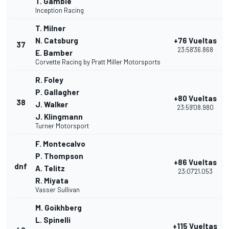
T. Gamble
Inception Racing
T. Milner
N. Catsburg
+76 Vueltas
37
23:58'36.868
E. Bamber
Corvette Racing by Pratt Miller Motorsports
R. Foley
P. Gallagher
+80 Vueltas
38
J. Walker
23:59'08.980
J. Klingmann
Turner Motorsport
F. Montecalvo
P. Thompson
+86 Vueltas
dnf
A. Telitz
23:07'21.053
R. Miyata
Vasser Sullivan
M. Goikhberg
L. Spinelli
+115 Vueltas