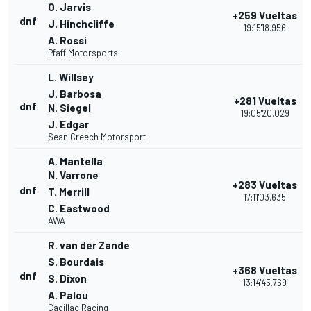
O. Jarvis
+259 Vueltas
dnf
J. Hinchcliffe
19:15'18.956
A. Rossi
Pfaff Motorsports
L. Willsey
J. Barbosa
+281 Vueltas
dnf
N. Siegel
19:05'20.029
J. Edgar
Sean Creech Motorsport
A. Mantella
N. Varrone
+283 Vueltas
dnf
T. Merrill
17:11'03.635
C. Eastwood
AWA
R. van der Zande
S. Bourdais
+368 Vueltas
dnf
S. Dixon
13:14'45.769
A. Palou
Cadillac Racing