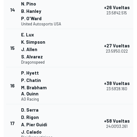
N. Pino
+26 Vueltas
14
B. Hanley
23:58'42.515
P. O'Ward
United Autosports USA
E. Lux
K. Simpson
+27 Vueltas
15
J. Allen
23:59'50.022
S. Alvarez
Dragonspeed
P. Hyett
P. Chatin
+38 Vueltas
16
M. Brabham
23:59'28.160
A. Quinn
AO Racing
D. Serra
D. Rigon
+58 Vueltas
17
A. Pier Guidi
24:00'03.261
J. Calado