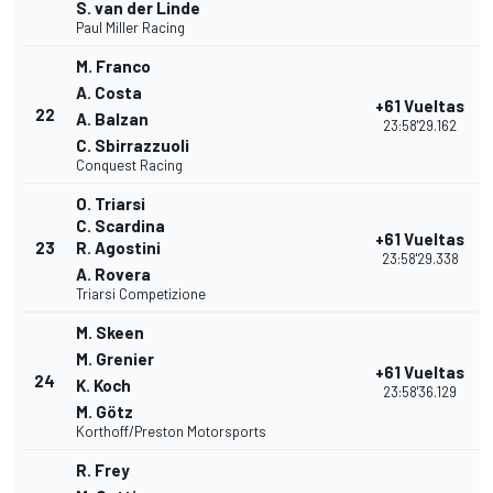
S. van der Linde
Paul Miller Racing
M. Franco
A. Costa
+61 Vueltas
22
A. Balzan
23:58'29.162
C. Sbirrazzuoli
Conquest Racing
O. Triarsi
C. Scardina
+61 Vueltas
23
R. Agostini
23:58'29.338
A. Rovera
Triarsi Competizione
M. Skeen
M. Grenier
+61 Vueltas
24
K. Koch
23:58'36.129
M. Götz
Korthoff/Preston Motorsports
R. Frey