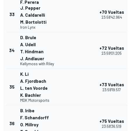
F. Perera
J. Pepper
+70 Vueltas
33
A. Caldarelli
23:58'42.964
M. Bortolotti
Iron Lynx
D. Brule
A. Udell
+72 Vueltas
34
T. Hindman
23:59'01.205
J. Andlauer
Kellymoss with Riley
K. Li
A. Fjordbach
+73 Vueltas
35
L. ten Voorde
23:59'19.517
K. Bachler
MDK Motorsports
B. Iribe
F. Schandorff
+75 Vueltas
36
O. Millroy
23:58'36.519