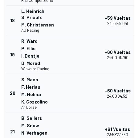
Risi Competizione
L. Heinrich
S. Priaulx
+59 Vueltas
18
23:58'48.041
M. Christensen
AO Racing
R. Ward
P. Ellis
+60 Vueltas
19
I. Dontje
24:00'01.790
D. Morad
Winward Racing
S. Mann
F. Heriau
+60 Vueltas
20
M. Molina
24:00'04.521
K. Cozzolino
Af Corse
B. Sellers
M. Snow
+61 Vueltas
21
N. Verhagen
23:58'27.560