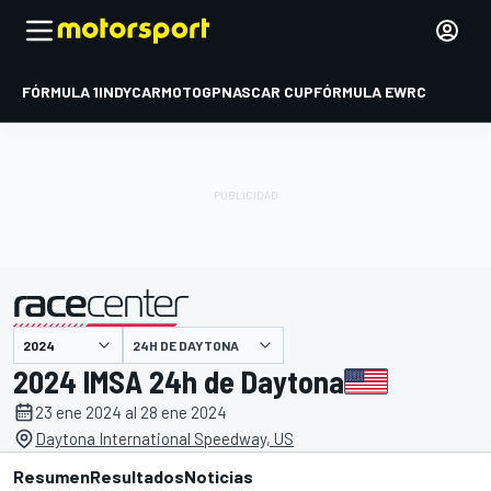
FÓRMULA 1
INDYCAR
MOTOGP
NASCAR CUP
FÓRMULA E
WRC
24H DE DAYTONA
presentado por
2024 IMSA 24h de Daytona
23 ene 2024 al 28 ene 2024
Daytona International Speedway, US
Resumen
Resultados
Noticias