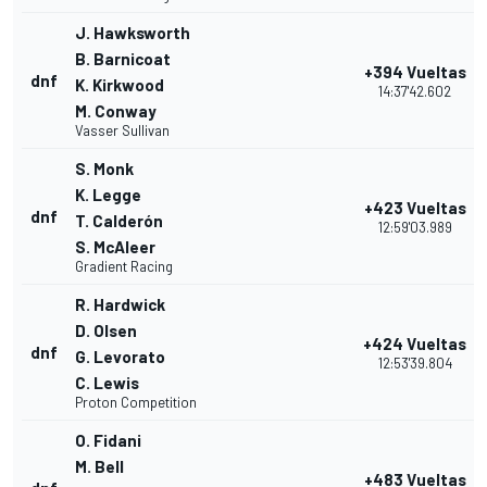
J. Hawksworth
B. Barnicoat
+394 Vueltas
dnf
K. Kirkwood
14:37'42.602
M. Conway
Vasser Sullivan
S. Monk
K. Legge
+423 Vueltas
dnf
T. Calderón
12:59'03.989
S. McAleer
Gradient Racing
R. Hardwick
D. Olsen
+424 Vueltas
dnf
G. Levorato
12:53'39.804
C. Lewis
Proton Competition
O. Fidani
M. Bell
+483 Vueltas