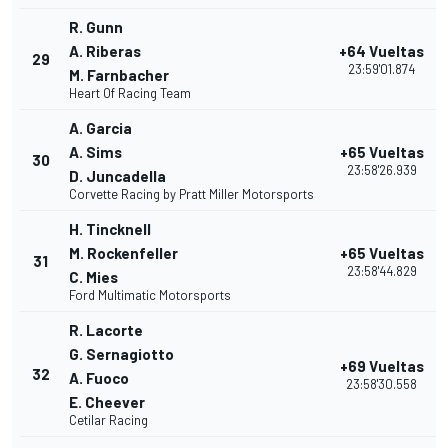
R. Gunn
A. Riberas
+64 Vueltas
29
23:59'01.874
M. Farnbacher
Heart Of Racing Team
A. Garcia
A. Sims
+65 Vueltas
30
23:58'26.939
D. Juncadella
Corvette Racing by Pratt Miller Motorsports
H. Tincknell
M. Rockenfeller
+65 Vueltas
31
23:58'44.829
C. Mies
Ford Multimatic Motorsports
R. Lacorte
G. Sernagiotto
+69 Vueltas
32
A. Fuoco
23:58'30.558
E. Cheever
Cetilar Racing