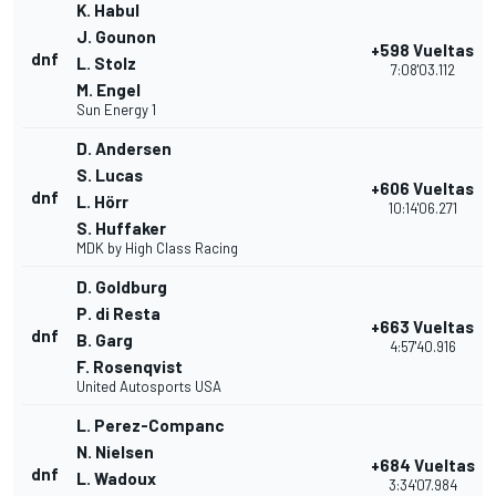
K. Habul
J. Gounon
+598 Vueltas
dnf
L. Stolz
7:08'03.112
M. Engel
Sun Energy 1
D. Andersen
S. Lucas
+606 Vueltas
dnf
L. Hörr
10:14'06.271
S. Huffaker
MDK by High Class Racing
D. Goldburg
P. di Resta
+663 Vueltas
dnf
B. Garg
4:57'40.916
F. Rosenqvist
United Autosports USA
L. Perez-Companc
N. Nielsen
+684 Vueltas
dnf
L. Wadoux
3:34'07.984