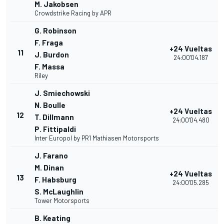
M. Jakobsen
Crowdstrike Racing by APR
G. Robinson
F. Fraga
+24 Vueltas
11
J. Burdon
24:00'04.187
F. Massa
Riley
J. Smiechowski
N. Boulle
+24 Vueltas
12
T. Dillmann
24:00'04.480
P. Fittipaldi
Inter Europol by PR1 Mathiasen Motorsports
J. Farano
M. Dinan
+24 Vueltas
13
F. Habsburg
24:00'05.285
S. McLaughlin
Tower Motorsports
B. Keating