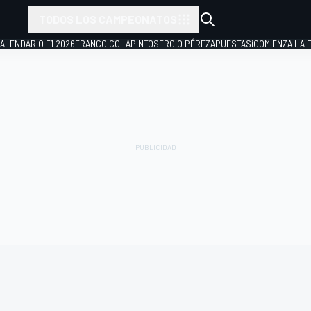
TODOS LOS CAMPEONATOS
ALENDARIO F1 2026
FRANCO COLAPINTO
SERGIO PÉREZ
APUESTAS
¡COMIENZA LA F