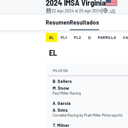
2024 IMSA Virginia
|
INDYCAR
22 ago 2024 al 25 ago 2024
, US
Resumen
Resultados
EL
PL1
PL2
Q
PARRILLA
CA
EL
PILOTOS
B. Sellers
M. Snow
Paul Miller Racing
MOTOGP
A. Garcia
A. Sims
Corvette Racing by Pratt Miller Motorsports
T. Milner