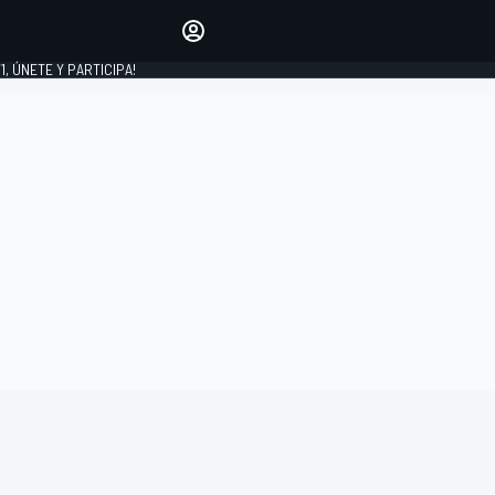
favoritos
Haz que se oiga tu voz
comentando artículos.
1, ÚNETE Y PARTICIPA!
INICIAR SESIÓN
EDICIÓN
LATINOAMÉRICA