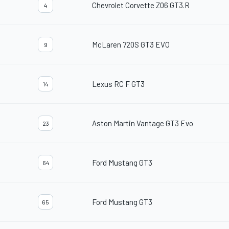
Chevrolet Corvette Z06 GT3.R
4
McLaren 720S GT3 EVO
9
Lexus RC F GT3
14
Aston Martin Vantage GT3 Evo
23
Ford Mustang GT3
64
Ford Mustang GT3
65