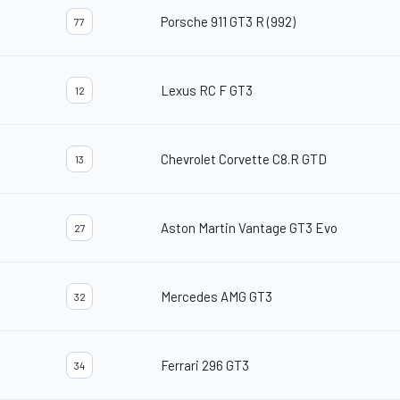
Porsche 911 GT3 R (992)
77
Lexus RC F GT3
12
Chevrolet Corvette C8.R GTD
13
Aston Martin Vantage GT3 Evo
27
Mercedes AMG GT3
32
Ferrari 296 GT3
34