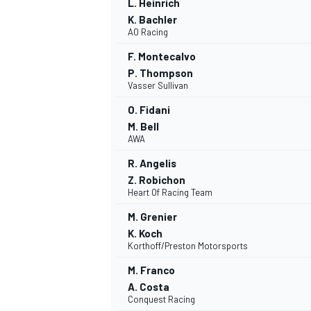
L. Heinrich
FÓRMULA E
K. Bachler
AO Racing
F. Montecalvo
P. Thompson
Vasser Sullivan
O. Fidani
M. Bell
AWA
R. Angelis
Z. Robichon
Heart Of Racing Team
M. Grenier
WRC
K. Koch
Korthoff/Preston Motorsports
M. Franco
A. Costa
Conquest Racing