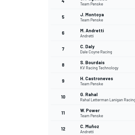
4
Team Penske
J. Montoya
5
Team Penske
M. Andretti
6
Andretti
C. Daly
7
Dale Coyne Racing
NASCAR CUP
S. Bourdais
8
KV Racing Technology
H. Castroneves
9
Team Penske
G. Rahal
10
Rahal Letterman Lanigan Racin
W. Power
11
Team Penske
C. Muñoz
12
Andretti