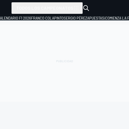
TODOS LOS CAMPEONATOS
ALENDARIO F1 2026
FRANCO COLAPINTO
SERGIO PÉREZ
APUESTAS
¡COMIENZA LA F