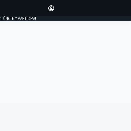
favoritos
Haz que se oiga tu voz
comentando artículos.
1, ÚNETE Y PARTICIPA!
INICIAR SESIÓN
EDICIÓN
LATINOAMÉRICA