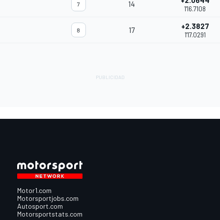
+2.0644
14
7
1'16.7108
+2.3827
17
8
1'17.0291
Motor1.com
Motorsportjobs.com
Autosport.com
Motorsportstats.com