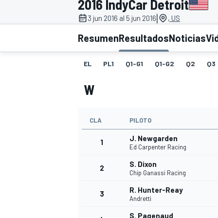
2016 IndyCar Detroit
|
INDYCAR
3 jun 2016 al 5 jun 2016
, US
Resumen
Resultados
Noticias
Vi
EL
PL1
Q1-G1
Q1-G2
Q2
Q3
W
CLA
PILOTO
J. Newgarden
1
Ed Carpenter Racing
MOTOGP
S. Dixon
2
Chip Ganassi Racing
R. Hunter-Reay
3
Andretti
S. Pagenaud