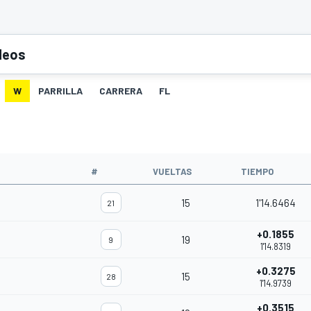
deos
W
PARRILLA
CARRERA
FL
#
VUELTAS
TIEMPO
15
1'14.6464
21
+0.1855
19
9
1'14.8319
+0.3275
15
28
1'14.9739
+0.3515