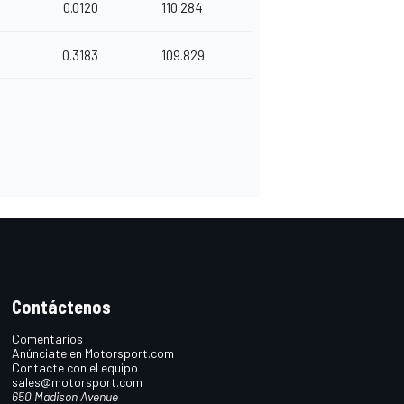
0.0120
110.284
0.3183
109.829
Contáctenos
Comentarios
Anúnciate en Motorsport.com
Contacte con el equipo
sales@motorsport.com
650 Madison Avenue