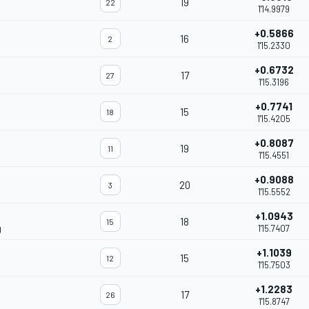
19
22
1'14.9979
+0.5866
16
2
1'15.2330
+0.6732
17
27
1'15.3196
+0.7741
15
18
1'15.4205
+0.8087
19
11
1'15.4551
+0.9088
20
3
1'15.5552
+1.0943
18
15
g
1'15.7407
+1.1039
15
12
1'15.7503
+1.2283
17
26
1'15.8747