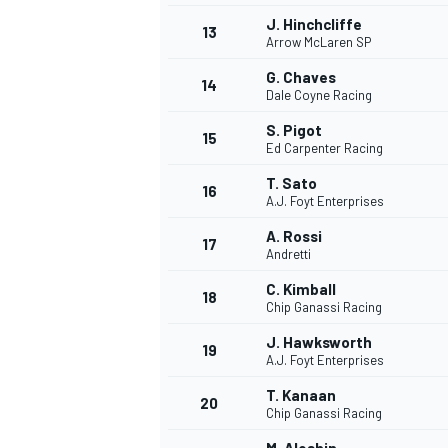
J. Hinchcliffe
FÓRMULA E
13
Arrow McLaren SP
G. Chaves
14
Dale Coyne Racing
S. Pigot
15
Ed Carpenter Racing
T. Sato
16
A.J. Foyt Enterprises
A. Rossi
17
Andretti
C. Kimball
18
Chip Ganassi Racing
WRC
J. Hawksworth
19
A.J. Foyt Enterprises
T. Kanaan
20
Chip Ganassi Racing