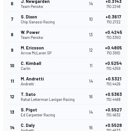
J. Newgarden
+0.3143
6
14
Team Penske
1'10.2248
S. Dixon
+0.3617
7
10
Chip Ganassi Racing
1'10.2722
W. Power
+0.4245
8
13
Team Penske
1'10.3350
M. Ericsson
+0.4805
9
12
Arrow McLaren SP
1'10.3910
C. Kimball
+0.5254
10
11
Carlin
1'10.4359
M. Andretti
+0.5321
11
14
Andretti
1'10.4426
T. Sato
+0.5363
12
16
Rahal Letterman Lanigan Racing
1'10.4468
S. Pigot
+0.5527
13
14
Ed Carpenter Racing
1'10.4632
C. Daly
+0.5528
14
16
Andretti
1'10.4633