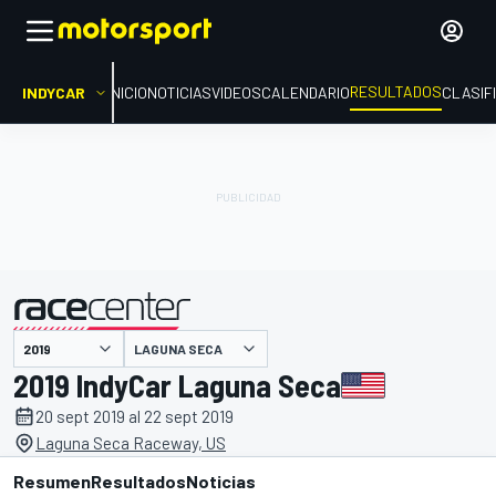
RESULTADOS
INDYCAR
INICIO
NOTICIAS
VIDEOS
CALENDARIO
CLASIF
LAGUNA SECA
presentado por
2019 IndyCar Laguna Seca
20 sept 2019 al 22 sept 2019
Laguna Seca Raceway, US
Resumen
Resultados
Noticias