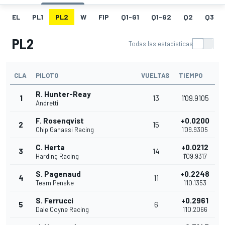
EL
PL1
PL2
W
FIP
Q1-G1
Q1-G2
Q2
Q3
PL2
Todas las estadísticas
CLA
PILOTO
VUELTAS
TIEMPO
R. Hunter-Reay
1
13
1'09.9105
Andretti
F. Rosenqvist
+0.0200
2
15
Chip Ganassi Racing
1'09.9305
C. Herta
+0.0212
3
14
Harding Racing
1'09.9317
S. Pagenaud
+0.2248
4
11
Team Penske
1'10.1353
S. Ferrucci
+0.2961
5
6
Dale Coyne Racing
1'10.2066