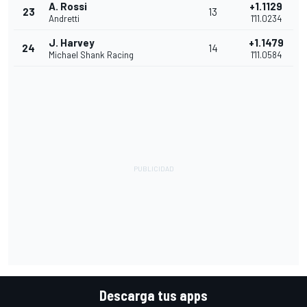
A. Rossi
+1.1129
23
13
Andretti
1'11.0234
J. Harvey
+1.1479
24
14
Michael Shank Racing
1'11.0584
Descarga tus apps