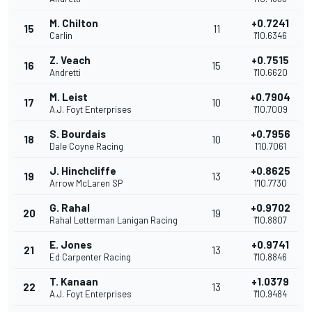
M. Chilton
+0.7241
15
11
Carlin
1'10.6346
Z. Veach
+0.7515
16
15
Andretti
1'10.6620
M. Leist
+0.7904
17
10
A.J. Foyt Enterprises
1'10.7009
S. Bourdais
+0.7956
18
10
Dale Coyne Racing
1'10.7061
J. Hinchcliffe
+0.8625
19
13
Arrow McLaren SP
1'10.7730
G. Rahal
+0.9702
20
19
Rahal Letterman Lanigan Racing
1'10.8807
E. Jones
+0.9741
21
13
Ed Carpenter Racing
1'10.8846
T. Kanaan
+1.0379
22
13
A.J. Foyt Enterprises
1'10.9484